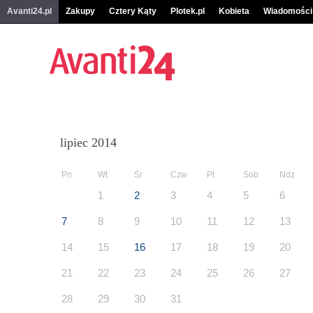
Avanti24.pl
Zakupy
Cztery Kąty
Plotek.pl
Kobieta
Wiadomości
lipiec 2014
Pn
Wt
Śr
Czw
Pt
Sob
Ndz
1
2
3
4
5
6
7
8
9
10
11
12
13
14
15
16
17
18
19
20
21
22
23
24
25
26
27
28
29
30
31