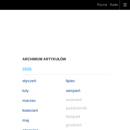
Poczta
Radio
ARCHIWUM ARTYKUŁÓW
2026
styczeń
lipiec
luty
sierpień
wrzesień
marzec
październik
kwiecień
listopad
maj
grudzień
czerwiec