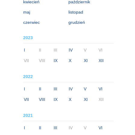
kwiecień
październik
maj
listopad
czerwiec
grudzień
2023
I
II
III
IV
V
VI
VII
VIII
IX
X
XI
XII
2022
I
II
III
IV
V
VI
VII
VIII
IX
X
XI
XII
2021
I
II
III
IV
V
VI