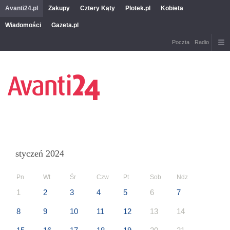
Avanti24.pl
Zakupy
Cztery Kąty
Plotek.pl
Kobieta
Wiadomości
Gazeta.pl
Poczta
Radio
styczeń 2024
Pn
Wt
Śr
Czw
Pt
Sob
Ndz
1
2
3
4
5
6
7
8
9
10
11
12
13
14