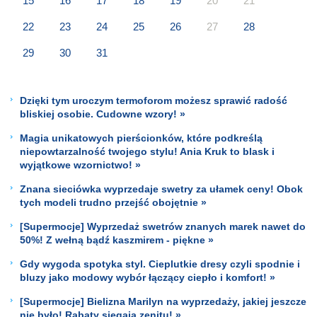
15
16
17
18
19
20
21
22
23
24
25
26
27
28
29
30
31
Dzięki tym uroczym termoforom możesz sprawić radość
bliskiej osobie. Cudowne wzory! »
Magia unikatowych pierścionków, które podkreślą
niepowtarzalność twojego stylu! Ania Kruk to blask i
wyjątkowe wzornictwo! »
Znana sieciówka wyprzedaje swetry za ułamek ceny! Obok
tych modeli trudno przejść obojętnie »
[Supermocje] Wyprzedaż swetrów znanych marek nawet do
50%! Z wełną bądź kaszmirem - piękne »
Gdy wygoda spotyka styl. Cieplutkie dresy czyli spodnie i
bluzy jako modowy wybór łączący ciepło i komfort! »
[Supermocje] Bielizna Marilyn na wyprzedaży, jakiej jeszcze
nie było! Rabaty sięgają zenitu! »