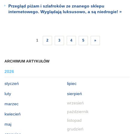
Przegląd piżam i szlafroków ze znanego sklepu
internetowego. Wyglądają luksusowo, a są niedrogie! »
1
2
3
4
5
»
ARCHIWUM ARTYKUŁÓW
2026
styczeń
lipiec
luty
sierpień
wrzesień
marzec
październik
kwiecień
listopad
maj
grudzień