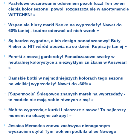
Pastelowe oczarowanie odcieniem peach fuzz! Ten pełen
ciepła kolor sezonu, powoli rozgaszcza się w asortymencie
WITTCHEN! »
Wspaniałe bluzy marki Naoko na wyprzedaży! Nawet do
60% taniej - trudno oderwać od nich wzrok »
Są bardzo wygodne, a ich design ponadczasowy! Buty
Rieker to HIT wśród obuwia na co dzień. Kupisz je taniej »
Perełki zimowej garderoby! Ponadczasowe swetry w
neutralnej kolorystyce z niezwykłymi zniżkami w Answear!
»
Damskie botki w najmodniejszych kolorach tego sezonu
na wielkiej wyprzedaży! Nawet do -60% »
[Supermocje] Śniegowce znanych marek na wyprzedaży -
te modele nie mają sobie równych zimą! »
Mohito wyprzedaje kurtki i płaszcze zimowe! To najlepszy
moment na okazyjne zakupy! »
Jessica Mercedes znowu zachwyca nienagannym
wyczuciem stylu! Tym lookiem podbiła ulice Nowego