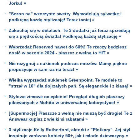
Jorku! »
"Sezon na" wzorzyste swetry. Wymodelują sylwetkę i
podkręcą każdą stylizację! Teraz taniej »
Zakochaj się w detalach. Te 3 dodatki już teraz sprzedają
się z prędkością światła! Podkręcą każdą stylizację »
Wyprzedaż Reserved nawet do 60%! Te rzeczy będziesz
nosić w sezonie 2024 - płaszcz z wełną to HIT »
Nie rezygnuj z sukienek podczas mrozów. Mamy piękne
propozycje w sam raz na teraz! »
Wielka wyprzedaż sukienek Greenpoint. Te modele to
"strzał w 10" dla dojrzałych pań. Są eleganckie i z klasą! »
Stylowe zimowe ocieplenie! Przegląd długich płaszczy
pikowanych z Mohito w uniwersalnej kolorystyce! »
[Supermocje] Płaszcze z wełną nie muszą być drogie! Te z
Answear kupisz z wielkimi rabatami »
3 stylizacje Kelly Rutherford, aktorki z "Plotkary". Jej styl
inspiruje zarówno kobiety 50+, jak i młode dziewczyny »