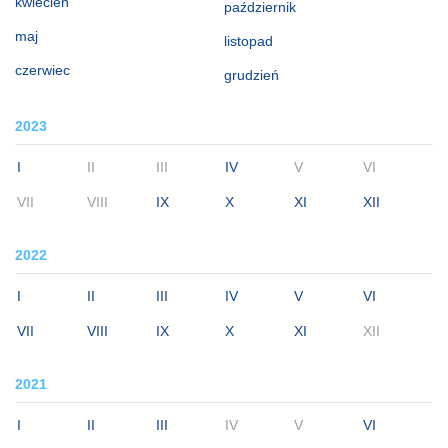
kwiecień
październik
maj
listopad
czerwiec
grudzień
2023
I
II
III
IV
V
VI
VII
VIII
IX
X
XI
XII
2022
I
II
III
IV
V
VI
VII
VIII
IX
X
XI
XII
2021
I
II
III
IV
V
VI