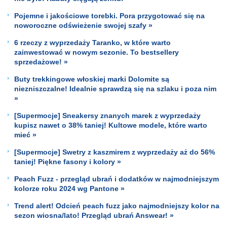
Pojemne i jakościowe torebki. Pora przygotować się na
noworoczne odświeżenie swojej szafy »
6 rzeczy z wyprzedaży Taranko, w które warto
zainwestować w nowym sezonie. To bestsellery
sprzedażowe! »
Buty trekkingowe włoskiej marki Dolomite są
niezniszczalne! Idealnie sprawdzą się na szlaku i poza nim
»
[Supermocje] Sneakersy znanych marek z wyprzedaży
kupisz nawet o 38% taniej! Kultowe modele, które warto
mieć »
[Supermocje] Swetry z kaszmirem z wyprzedaży aż do 56%
taniej! Piękne fasony i kolory »
Peach Fuzz - przegląd ubrań i dodatków w najmodniejszym
kolorze roku 2024 wg Pantone »
Trend alert! Odcień peach fuzz jako najmodniejszy kolor na
sezon wiosna/lato! Przegląd ubrań Answear! »