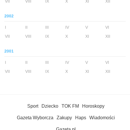
VII
VIII
IX
X
XI
XII
2002
I
II
III
IV
V
VI
VII
VIII
IX
X
XI
XII
2001
I
II
III
IV
V
VI
VII
VIII
IX
X
XI
XII
Sport
Dziecko
TOK FM
Horoskopy
Gazeta Wyborcza
Zakupy
Haps
Wiadomości
Gazeta.pl