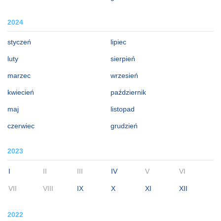
2024
styczeń
lipiec
luty
sierpień
marzec
wrzesień
kwiecień
październik
maj
listopad
czerwiec
grudzień
2023
I
II
III
IV
V
VI
VII
VIII
IX
X
XI
XII
2022