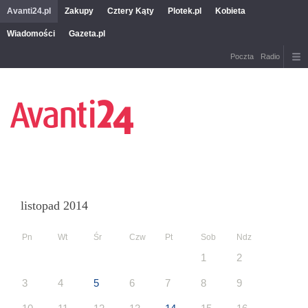
Avanti24.pl
Zakupy
Cztery Kąty
Plotek.pl
Kobieta
Wiadomości
Gazeta.pl
Poczta
Radio
listopad 2014
Pn
Wt
Śr
Czw
Pt
Sob
Ndz
1
2
3
4
5
6
7
8
9