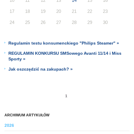
10
11
12
13
14
15
16
17
18
19
20
21
22
23
24
25
26
27
28
29
30
Regulamin testu konsumenckiego "Philips Steamer" »
REGULAMIN KONKURSU SMSowego Avanti 11/14 i Miss
Sporty »
Jak oszczędzić na zakupach? »
1
ARCHIWUM ARTYKUŁÓW
2026