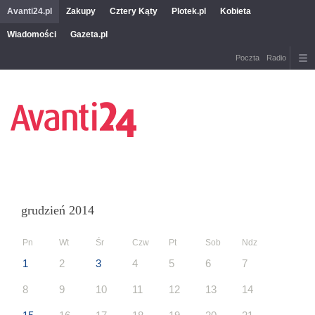
Avanti24.pl
Zakupy
Cztery Kąty
Plotek.pl
Kobieta
Wiadomości
Gazeta.pl
Poczta
Radio
grudzień 2014
Pn
Wt
Śr
Czw
Pt
Sob
Ndz
1
2
3
4
5
6
7
8
9
10
11
12
13
14