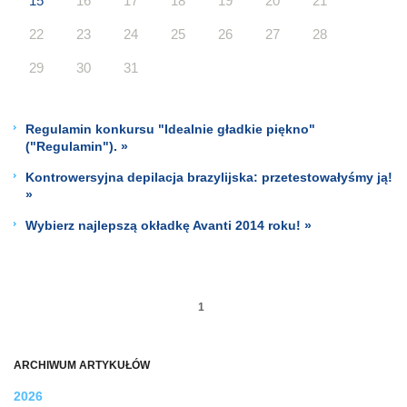
15
16
17
18
19
20
21
22
23
24
25
26
27
28
29
30
31
Regulamin konkursu "Idealnie gładkie piękno"
("Regulamin"). »
Kontrowersyjna depilacja brazylijska: przetestowałyśmy ją!
»
Wybierz najlepszą okładkę Avanti 2014 roku! »
1
ARCHIWUM ARTYKUŁÓW
2026