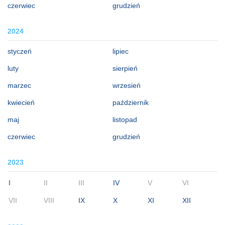
czerwiec
grudzień
2024
styczeń
lipiec
luty
sierpień
marzec
wrzesień
kwiecień
październik
maj
listopad
czerwiec
grudzień
2023
I
II
III
IV
V
VI
VII
VIII
IX
X
XI
XII