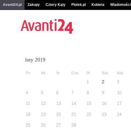
Avanti24.pl
Zakupy
Cztery Kąty
Plotek.pl
Kobieta
Wiadomości
luty 2019
Pn
Wt
Śr
Czw
Pt
Sob
Ndz
1
2
3
4
5
6
7
8
9
10
11
12
13
14
15
16
17
18
19
20
21
22
23
24
25
26
27
28