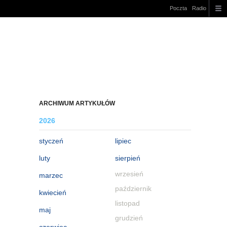
Poczta
Radio
ARCHIWUM ARTYKUŁÓW
2026
styczeń
lipiec
luty
sierpień
wrzesień
marzec
październik
kwiecień
listopad
maj
grudzień
czerwiec