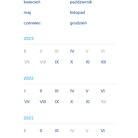
kwiecień
październik
maj
listopad
czerwiec
grudzień
2023
I
II
III
IV
V
VI
VII
VIII
IX
X
XI
XII
2022
I
II
III
IV
V
VI
VII
VIII
IX
X
XI
XII
2021
I
II
III
IV
V
VI