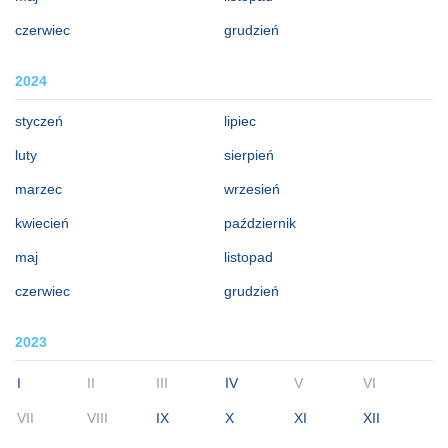
czerwiec
grudzień
2024
styczeń
lipiec
luty
sierpień
marzec
wrzesień
kwiecień
październik
maj
listopad
czerwiec
grudzień
2023
I
II
III
IV
V
VI
VII
VIII
IX
X
XI
XII