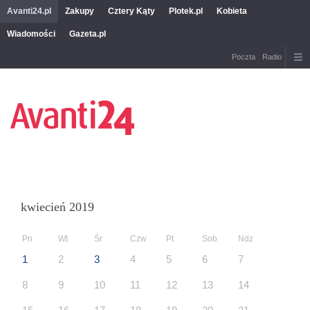
Avanti24.pl
Zakupy
Cztery Kąty
Plotek.pl
Kobieta
Wiadomości
Gazeta.pl
Poczta
Radio
kwiecień 2019
Pn
Wt
Śr
Czw
Pt
Sob
Ndz
1
2
3
4
5
6
7
8
9
10
11
12
13
14