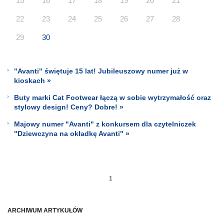
15
16
17
18
19
20
21
22
23
24
25
26
27
28
29
30
"Avanti" świętuje 15 lat! Jubileuszowy numer już w
kioskach »
Buty marki Cat Footwear łączą w sobie wytrzymałość oraz
stylowy design! Ceny? Dobre! »
Majowy numer "Avanti" z konkursem dla czytelniczek
"Dziewczyna na okładkę Avanti" »
1
ARCHIWUM ARTYKUŁÓW