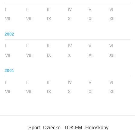
I
II
III
IV
V
VI
VII
VIII
IX
X
XI
XII
2002
I
II
III
IV
V
VI
VII
VIII
IX
X
XI
XII
2001
I
II
III
IV
V
VI
VII
VIII
IX
X
XI
XII
Sport
Dziecko
TOK FM
Horoskopy