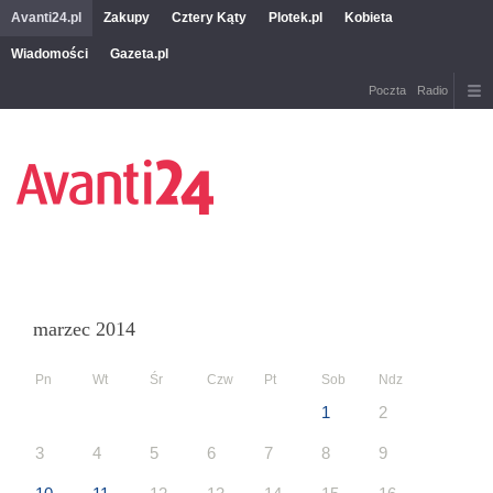
Avanti24.pl
Zakupy
Cztery Kąty
Plotek.pl
Kobieta
Wiadomości
Gazeta.pl
Poczta
Radio
marzec 2014
Pn
Wt
Śr
Czw
Pt
Sob
Ndz
1
2
3
4
5
6
7
8
9