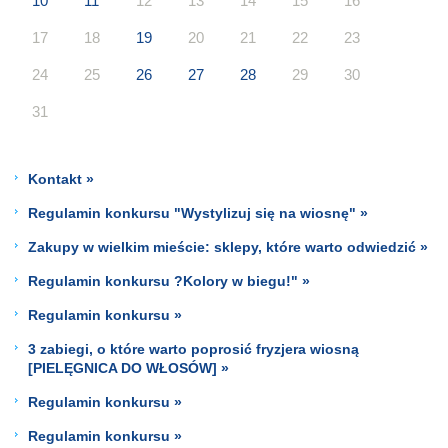
10
11
12
13
14
15
16
17
18
19
20
21
22
23
24
25
26
27
28
29
30
31
Kontakt »
Regulamin konkursu "Wystylizuj się na wiosnę" »
Zakupy w wielkim mieście: sklepy, które warto odwiedzić »
Regulamin konkursu ?Kolory w biegu!" »
Regulamin konkursu »
3 zabiegi, o które warto poprosić fryzjera wiosną
[PIELĘGNICA DO WŁOSÓW] »
Regulamin konkursu »
Regulamin konkursu »