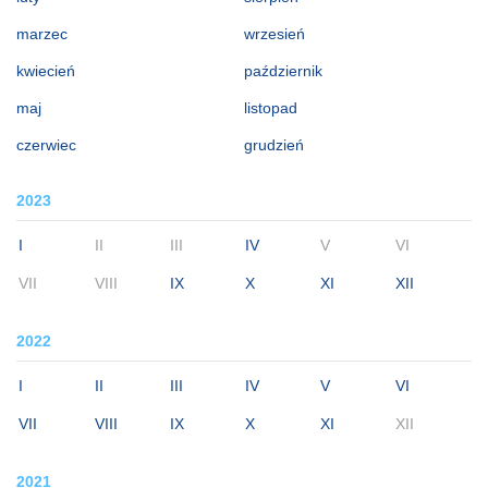
marzec
wrzesień
kwiecień
październik
maj
listopad
czerwiec
grudzień
2023
I
II
III
IV
V
VI
VII
VIII
IX
X
XI
XII
2022
I
II
III
IV
V
VI
VII
VIII
IX
X
XI
XII
2021