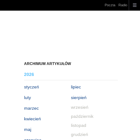
Poczta
Radio
ARCHIWUM ARTYKUŁÓW
2026
styczeń
lipiec
luty
sierpień
wrzesień
marzec
październik
kwiecień
listopad
maj
grudzień
czerwiec