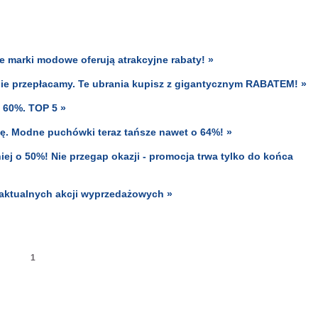
e marki modowe oferują atrakcyjne rabaty! »
nie przepłacamy. Te ubrania kupisz z gigantycznym RABATEM! »
o 60%. TOP 5 »
mę. Modne puchówki teraz tańsze nawet o 64%! »
niej o 50%! Nie przegap okazji - promocja trwa tylko do końca
aktualnych akcji wyprzedażowych »
1