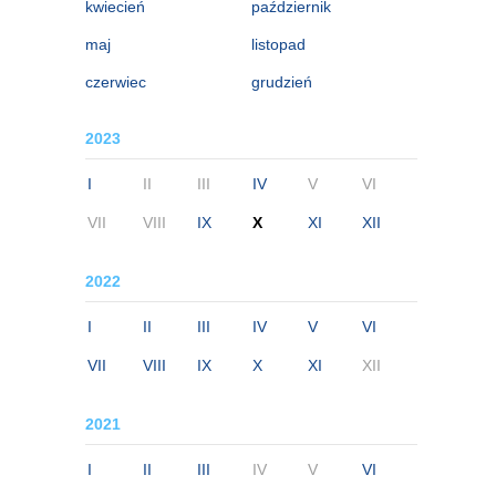
kwiecień
październik
maj
listopad
czerwiec
grudzień
2023
I
II
III
IV
V
VI
VII
VIII
IX
X
XI
XII
2022
I
II
III
IV
V
VI
VII
VIII
IX
X
XI
XII
2021
I
II
III
IV
V
VI