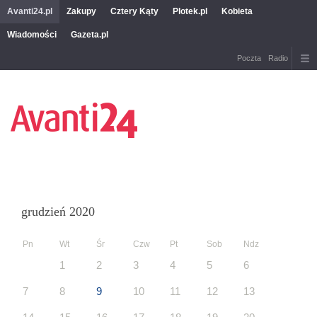
Avanti24.pl
Zakupy
Cztery Kąty
Plotek.pl
Kobieta
Wiadomości
Gazeta.pl
Poczta
Radio
grudzień 2020
Pn
Wt
Śr
Czw
Pt
Sob
Ndz
1
2
3
4
5
6
7
8
9
10
11
12
13