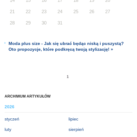
14
15
16
17
18
19
20
21
22
23
24
25
26
27
28
29
30
31
Moda plus size - Jak się ubrać będąc niską i puszystą?
Oto propozycje, które podkręcą twoją stylizację! »
1
ARCHIWUM ARTYKUŁÓW
2026
styczeń
lipiec
luty
sierpień