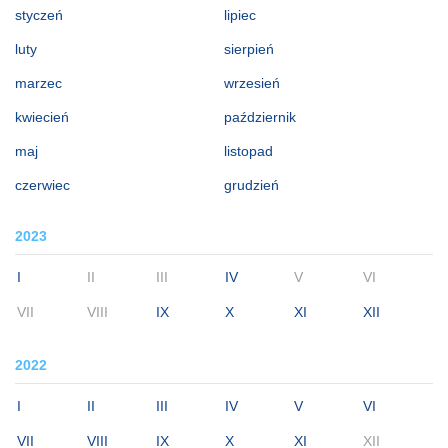
styczeń
lipiec
luty
sierpień
marzec
wrzesień
kwiecień
październik
maj
listopad
czerwiec
grudzień
2023
I
II
III
IV
V
VI
VII
VIII
IX
X
XI
XII
2022
I
II
III
IV
V
VI
VII
VIII
IX
X
XI
XII