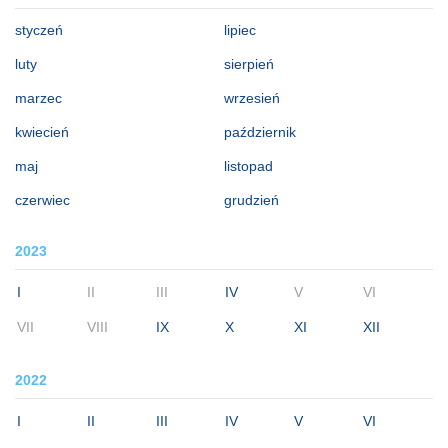
styczeń
lipiec
luty
sierpień
marzec
wrzesień
kwiecień
październik
maj
listopad
czerwiec
grudzień
2023
I
II
III
IV
V
VI
VII
VIII
IX
X
XI
XII
2022
I
II
III
IV
V
VI