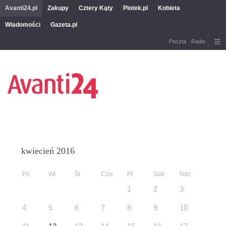
Avanti24.pl
Zakupy
Cztery Kąty
Plotek.pl
Kobieta
Wiadomości
Gazeta.pl
Poczta
Radio
kwiecień 2016
Pn
Wt
Śr
Czw
Pt
Sob
Ndz
1
2
3
4
5
6
7
8
9
10