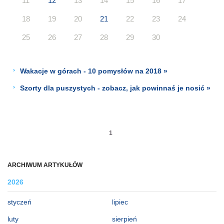
11
12
13
14
15
16
17
18
19
20
21
22
23
24
25
26
27
28
29
30
Wakacje w górach - 10 pomysłów na 2018 »
Szorty dla puszystych - zobacz, jak powinnaś je nosić »
1
ARCHIWUM ARTYKUŁÓW
2026
styczeń
lipiec
luty
sierpień