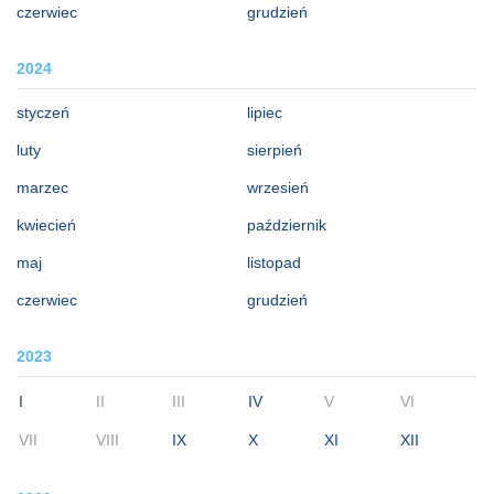
czerwiec
grudzień
2024
styczeń
lipiec
luty
sierpień
marzec
wrzesień
kwiecień
październik
maj
listopad
czerwiec
grudzień
2023
I
II
III
IV
V
VI
VII
VIII
IX
X
XI
XII