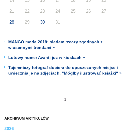
14
15
16
17
18
19
20
21
22
23
24
25
26
27
28
29
30
31
MANGO moda 2019: siedem rzeczy zgodnych z
wiosennymi trendami »
Lutowy numer Avanti już w kioskach »
Tajemniczy fotograf dociera do opuszczonych miejsc i
uwiecznia je na zdjęciach. "Mógłby ilustrować książki" »
1
ARCHIWUM ARTYKUŁÓW
2026