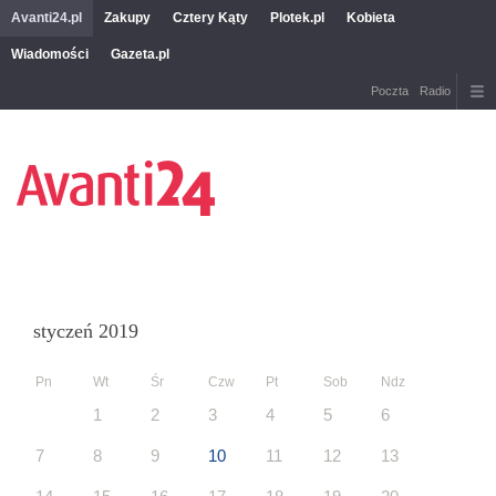
Avanti24.pl
Zakupy
Cztery Kąty
Plotek.pl
Kobieta
Wiadomości
Gazeta.pl
Poczta
Radio
styczeń 2019
Pn
Wt
Śr
Czw
Pt
Sob
Ndz
1
2
3
4
5
6
7
8
9
10
11
12
13