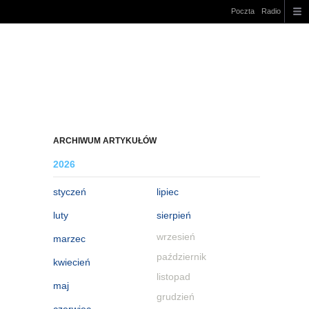
Poczta
Radio
ARCHIWUM ARTYKUŁÓW
2026
styczeń
lipiec
luty
sierpień
wrzesień
marzec
październik
kwiecień
listopad
maj
grudzień
czerwiec