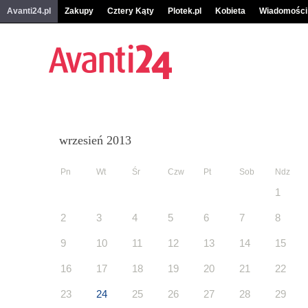
Avanti24.pl
Zakupy
Cztery Kąty
Plotek.pl
Kobieta
Wiadomości
wrzesień 2013
Pn
Wt
Śr
Czw
Pt
Sob
Ndz
1
2
3
4
5
6
7
8
9
10
11
12
13
14
15
16
17
18
19
20
21
22
23
24
25
26
27
28
29