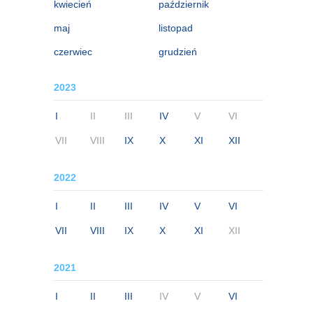
kwiecień
październik
maj
listopad
czerwiec
grudzień
2023
I
II
III
IV
V
VI
VII
VIII
IX
X
XI
XII
2022
I
II
III
IV
V
VI
VII
VIII
IX
X
XI
XII
2021
I
II
III
IV
V
VI