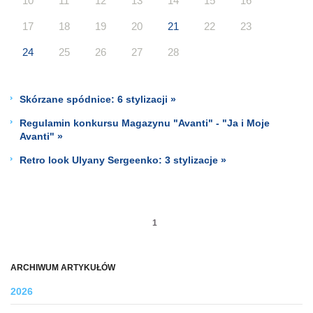
10
11
12
13
14
15
16
17
18
19
20
21
22
23
24
25
26
27
28
Skórzane spódnice: 6 stylizacji »
Regulamin konkursu Magazynu "Avanti" - "Ja i Moje
Avanti" »
Retro look Ulyany Sergeenko: 3 stylizacje »
1
ARCHIWUM ARTYKUŁÓW
2026