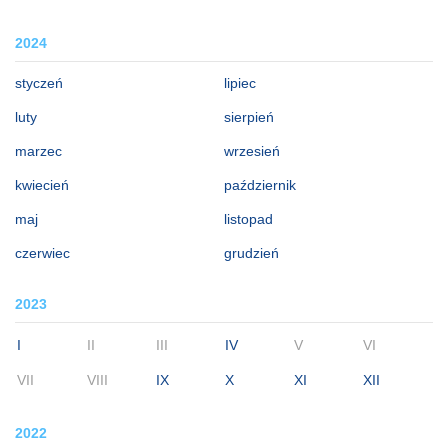
2024
styczeń
lipiec
luty
sierpień
marzec
wrzesień
kwiecień
październik
maj
listopad
czerwiec
grudzień
2023
I
II
III
IV
V
VI
VII
VIII
IX
X
XI
XII
2022