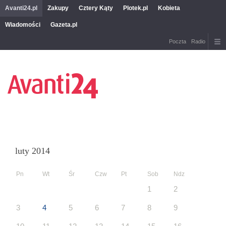
Avanti24.pl
Zakupy
Cztery Kąty
Plotek.pl
Kobieta
Wiadomości
Gazeta.pl
Poczta
Radio
luty 2014
Pn
Wt
Śr
Czw
Pt
Sob
Ndz
1
2
3
4
5
6
7
8
9