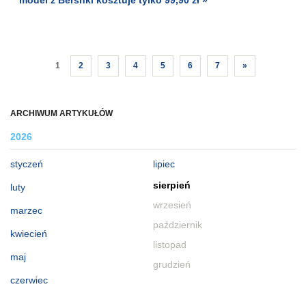
1
2
3
4
5
6
7
»
ARCHIWUM ARTYKUŁÓW
2026
styczeń
lipiec
sierpień
luty
wrzesień
marzec
październik
kwiecień
listopad
maj
grudzień
czerwiec