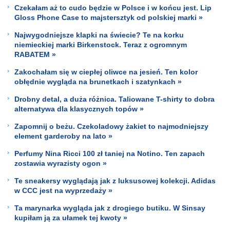
Czekałam aż to cudo będzie w Polsce i w końcu jest. Lip
Gloss Phone Case to majstersztyk od polskiej marki »
Najwygodniejsze klapki na świecie? Te na korku
niemieckiej marki Birkenstock. Teraz z ogromnym
RABATEM »
Zakochałam się w ciepłej oliwce na jesień. Ten kolor
obłędnie wygląda na brunetkach i szatynkach »
Drobny detal, a duża różnica. Taliowane T-shirty to dobra
alternatywa dla klasycznych topów »
Zapomnij o beżu. Czekoladowy żakiet to najmodniejszy
element garderoby na lato »
Perfumy Nina Ricci 100 zł taniej na Notino. Ten zapach
zostawia wyrazisty ogon »
Te sneakersy wyglądają jak z luksusowej kolekcji. Adidas
w CCC jest na wyprzedaży »
Ta marynarka wygląda jak z drogiego butiku. W Sinsay
kupiłam ją za ułamek tej kwoty »