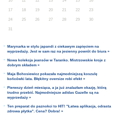
10
11
12
13
14
15
16
17
18
19
20
21
22
23
24
25
26
27
28
29
30
31
Marynarka w stylu japandi z ciekawym zapięciem na
wyprzedaży. Jest w sam raz na jesienny powrót do biura »
Nowa kolekcja jeansów w Taranko. Mistrzowskie kroje z
dobrym składem »
Maja Bohosiewicz pokazała najmodniejszą koszulę
końcówki lata. Błękitny oversize robi efekt »
Pierwszy dzień miesiąca, a ja już znalazłam okazję, którą
trudno przebić. Najmodniejsze adidas Gazelle są na
wyprzedaży »
Ten preparat do paznokci to HIT! "Łatwa aplikacja, odrasta
zdrowa płytka". Cena? Dobra! »