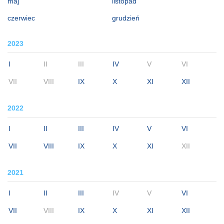
maj
listopad
czerwiec
grudzień
2023
I
II
III
IV
V
VI
VII
VIII
IX
X
XI
XII
2022
I
II
III
IV
V
VI
VII
VIII
IX
X
XI
XII
2021
I
II
III
IV
V
VI
VII
VIII
IX
X
XI
XII