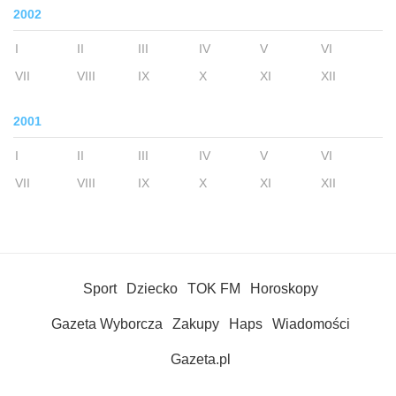
2002
I
II
III
IV
V
VI
VII
VIII
IX
X
XI
XII
2001
I
II
III
IV
V
VI
VII
VIII
IX
X
XI
XII
Sport
Dziecko
TOK FM
Horoskopy
Gazeta Wyborcza
Zakupy
Haps
Wiadomości
Gazeta.pl