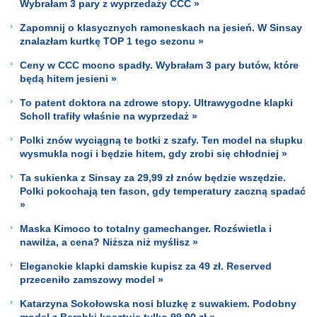
Wybrałam 3 pary z wyprzedaży CCC »
Zapomnij o klasycznych ramoneskach na jesień. W Sinsay
znalazłam kurtkę TOP 1 tego sezonu »
Ceny w CCC mocno spadły. Wybrałam 3 pary butów, które
będą hitem jesieni »
To patent doktora na zdrowe stopy. Ultrawygodne klapki
Scholl trafiły właśnie na wyprzedaż »
Polki znów wyciągną te botki z szafy. Ten model na słupku
wysmukla nogi i będzie hitem, gdy zrobi się chłodniej »
Ta sukienka z Sinsay za 29,99 zł znów będzie wszędzie.
Polki pokochają ten fason, gdy temperatury zaczną spadać
»
Maska Kimoco to totalny gamechanger. Rozświetla i
nawilża, a cena? Niższa niż myślisz »
Eleganckie klapki damskie kupisz za 49 zł. Reserved
przeceniło zamszowy model »
Katarzyna Sokołowska nosi bluzkę z suwakiem. Podobny
model z Bershki kosztuje tylko 99,90 zł »