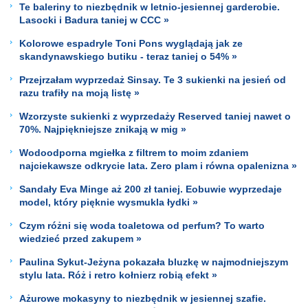
Te baleriny to niezbędnik w letnio-jesiennej garderobie.
Lasocki i Badura taniej w CCC »
Kolorowe espadryle Toni Pons wyglądają jak ze
skandynawskiego butiku - teraz taniej o 54% »
Przejrzałam wyprzedaż Sinsay. Te 3 sukienki na jesień od
razu trafiły na moją listę »
Wzorzyste sukienki z wyprzedaży Reserved taniej nawet o
70%. Najpiękniejsze znikają w mig »
Wodoodporna mgiełka z filtrem to moim zdaniem
najciekawsze odkrycie lata. Zero plam i równa opalenizna »
Sandały Eva Minge aż 200 zł taniej. Eobuwie wyprzedaje
model, który pięknie wysmukla łydki »
Czym różni się woda toaletowa od perfum? To warto
wiedzieć przed zakupem »
Paulina Sykut-Jeżyna pokazała bluzkę w najmodniejszym
stylu lata. Róż i retro kołnierz robią efekt »
Ażurowe mokasyny to niezbędnik w jesiennej szafie.