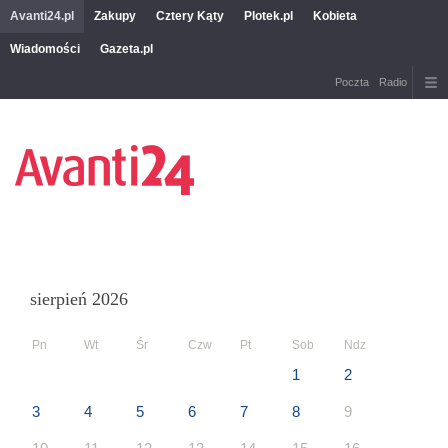
Avanti24.pl
Zakupy
Cztery Kąty
Plotek.pl
Kobieta
Wiadomości
Gazeta.pl
Poczta
Radio
sierpień 2026
Pn
Wt
Śr
Czw
Pt
Sob
Ndz
1
2
3
4
5
6
7
8
9