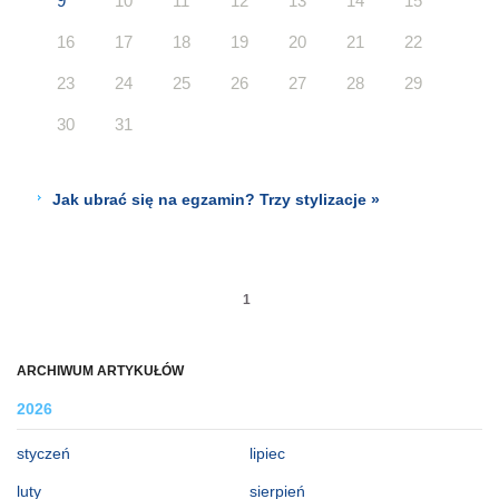
9
10
11
12
13
14
15
16
17
18
19
20
21
22
23
24
25
26
27
28
29
30
31
Jak ubrać się na egzamin? Trzy stylizacje »
1
ARCHIWUM ARTYKUŁÓW
2026
styczeń
lipiec
luty
sierpień