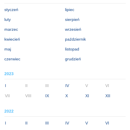
styczeń
lipiec
luty
sierpień
marzec
wrzesień
kwiecień
październik
maj
listopad
czerwiec
grudzień
2023
I
II
III
IV
V
VI
VII
VIII
IX
X
XI
XII
2022
I
II
III
IV
V
VI