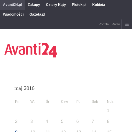
Avanti24.pl
Zakupy
Cztery Kąty
Plotek.pl
Kobieta
Wiadomości
Gazeta.pl
Poczta
Radio
maj 2016
Pn
Wt
Śr
Czw
Pt
Sob
Ndz
1
2
3
4
5
6
7
8