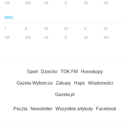
VII
VIII
IX
X
XI
XII
2001
I
II
III
IV
V
VI
VII
VIII
IX
X
XI
XII
Sport
Dziecko
TOK FM
Horoskopy
Gazeta Wyborcza
Zakupy
Haps
Wiadomości
Gazeta.pl
Poczta
Newsletter
Wszystkie artykuły
Facebook