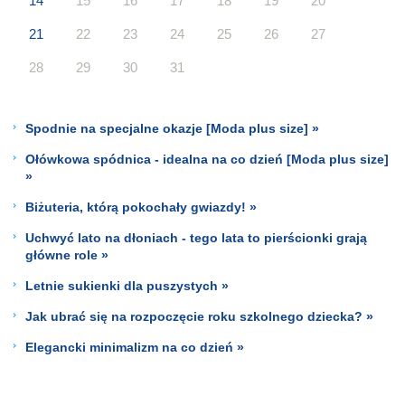
14
15
16
17
18
19
20
21
22
23
24
25
26
27
28
29
30
31
Spodnie na specjalne okazje [Moda plus size] »
Ołówkowa spódnica - idealna na co dzień [Moda plus size]
»
Biżuteria, którą pokochały gwiazdy! »
Uchwyć lato na dłoniach - tego lata to pierścionki grają
główne role »
Letnie sukienki dla puszystych »
Jak ubrać się na rozpoczęcie roku szkolnego dziecka? »
Elegancki minimalizm na co dzień »