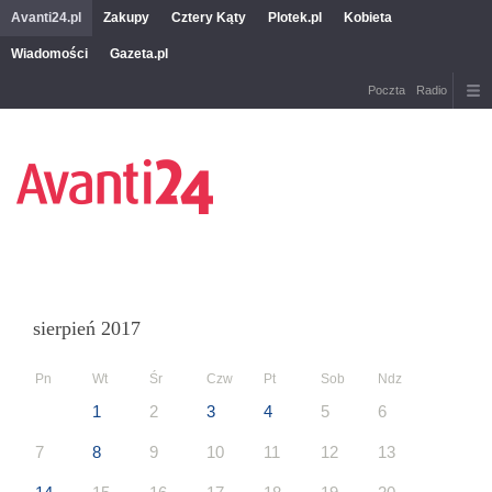
Avanti24.pl
Zakupy
Cztery Kąty
Plotek.pl
Kobieta
Wiadomości
Gazeta.pl
Poczta
Radio
sierpień 2017
Pn
Wt
Śr
Czw
Pt
Sob
Ndz
1
2
3
4
5
6
7
8
9
10
11
12
13