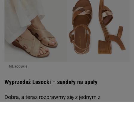
fot. eobuwie
Wyprzedaż Lasocki – sandały na upały
Dobra, a teraz rozprawmy się z jednym z
najgłupszych mitów w modzie: że to, co jest
wygodne, musi być nudne. Lasocki też tak uważa,
bo na ich wyprzedaży wypatrzyłam kilka perełek,
które udowadniają, że można mieć ciastko i zjeść