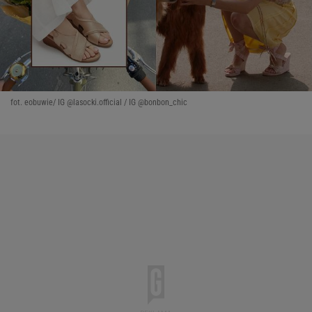
fot. eobuwie/ IG @lasocki.official / IG @bonbon_chic