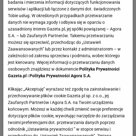
badania i mierzenia informacji dotyczących funkcjonowania
serwisów i aplikacji lub łączone z danymi dot. świadczonych
Tobie usług. W określonych przypadkach przetwarzanie
danych nie wymaga zgody i odbywa się w oparciu o
uzasadniony interes Gazeta.pl, jej spółki powiązanej – Agora
S.A. – lub Zaufanych Partnerów. Takiemu przetwarzaniu
możesz się sprzeciwić, przechodząc do „Ustawień
Zaawansowanych” lub przez kontakt z administratorem – w
zależności od zakresu sprzeciwu i podmiotu, wobec którego
jest kierowany. Więcej informacji o przetwarzaniu danych
osobowych znajdziesz w dokumencie
Polityka Prywatności
Gazeta.pl
i
Polityka Prywatności Agora S.A.
Klikając „Akceptuję” wyrażasz też zgodę na zainstalowanie i
przechowywanie plików cookie Gazeta.pl sp. z o.o., jej
Zaufanych Partnerów i Agora S.A. na Twoim urządzeniu
końcowym. Możesz w każdej chwili zmienić swoje preferencje
dotyczące plików cookie, wywołując narzędzie do zarządzania
twoimi preferencjami dot. przetwarzania danych poprzez
odnośnik „Ustawienia prywatności ” w stopce serwisu i
przechodząc do „Ustawień Zaawansowanych”. Zmiana