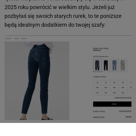
2025 roku powrócić w wielkim stylu. Jeżeli już
pozbyłaś się swoich starych rurek, to te poniższe
będą idealnym dodatkiem do twojej szafy:
www2.hm.com