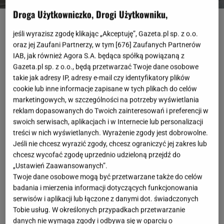
Droga Użytkowniczko, Drogi Użytkowniku,
fot. Instagram @sena_style_diaries
jeśli wyrazisz zgodę klikając „Akceptuję”, Gazeta.pl sp. z o.o.
OTWÓRZ GALERIĘ
(3)
oraz jej Zaufani Partnerzy, w tym [
676
] Zaufanych Partnerów
IAB, jak również Agora S.A. będąca spółką powiązaną z
Dobrze dobrana para
jeans
ów może odmienić naszą
Gazeta.pl sp. z o.o., będą przetwarzać Twoje dane osobowe
takie jak adresy IP, adresy e-mail czy identyfikatory plików
garderobę. Spodnie, które są nie tylko modnie
cookie lub inne informacje zapisane w tych plikach do celów
skrojone, ale także gwarantują całodzienną wygodę
marketingowych, w szczególności na potrzeby wyświetlania
to najlepszy przyjaciel każdej
kobiety
. Stają się one
reklam dopasowanych do Twoich zainteresowań i preferencji w
swoich serwisach, aplikacjach i w Internecie lub personalizacji
nie tylko bazą do każdej stylizacji, ale także
treści w nich wyświetlanych. Wyrażenie zgody jest dobrowolne.
świetnym
dodatkiem
na co dzień. Jeżeli w twojej
Jeśli nie chcesz wyrazić zgody, chcesz ograniczyć jej zakres lub
szafie nadal brakuje wyjątkowej pary, to koniecznie
chcesz wycofać zgodę uprzednio udzieloną przejdź do
„Ustawień Zaawansowanych”.
zajrzyj na wyprzedaż na stronie Levi's.
Twoje dane osobowe mogą być przetwarzane także do celów
badania i mierzenia informacji dotyczących funkcjonowania
serwisów i aplikacji lub łączone z danymi dot. świadczonych
Tobie usług. W określonych przypadkach przetwarzanie
danych nie wymaga zgody i odbywa się w oparciu o