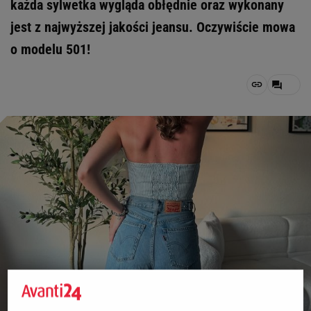
każda sylwetka wygląda obłędnie oraz wykonany
jest z najwyższej jakości jeansu. Oczywiście mowa
o modelu 501!