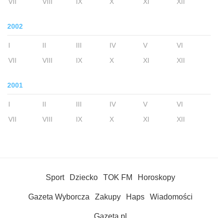
VII
VIII
IX
X
XI
XII
2002
I
II
III
IV
V
VI
VII
VIII
IX
X
XI
XII
2001
I
II
III
IV
V
VI
VII
VIII
IX
X
XI
XII
Sport
Dziecko
TOK FM
Horoskopy
Gazeta Wyborcza
Zakupy
Haps
Wiadomości
Gazeta.pl