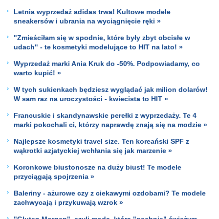
Letnia wyprzedaż adidas trwa! Kultowe modele
sneakersów i ubrania na wyciągnięcie ręki »
"Zmieściłam się w spodnie, które były zbyt obcisłe w
udach" - te kosmetyki modelujące to HIT na lato! »
Wyprzedaż marki Ania Kruk do -50%. Podpowiadamy, co
warto kupić! »
W tych sukienkach będziesz wyglądać jak milion dolarów!
W sam raz na uroczystości - kwiecista to HIT »
Francuskie i skandynawskie perełki z wyprzedaży. Te 4
marki pokochali ci, którzy naprawdę znają się na modzie »
Najlepsze kosmetyki travel size. Ten koreański SPF z
wąkrotki azjatyckiej wchłania się jak marzenie »
Koronkowe biustonosze na duży biust! Te modele
przyciągają spojrzenia »
Baleriny - ażurowe czy z ciekawymi ozdobami? Te modele
zachwycają i przykuwają wzrok »
"Gluten Morgen", czyli moda, która "pachnie" świeżym