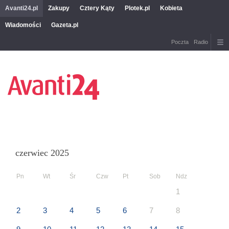
Avanti24.pl
Zakupy
Cztery Kąty
Plotek.pl
Kobieta
Wiadomości
Gazeta.pl
Poczta
Radio
czerwiec 2025
Pn
Wt
Śr
Czw
Pt
Sob
Ndz
1
2
3
4
5
6
7
8