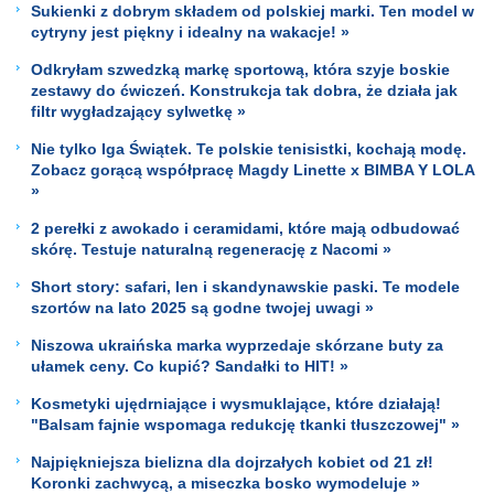
Sukienki z dobrym składem od polskiej marki. Ten model w
cytryny jest piękny i idealny na wakacje! »
Odkryłam szwedzką markę sportową, która szyje boskie
zestawy do ćwiczeń. Konstrukcja tak dobra, że działa jak
filtr wygładzający sylwetkę »
Nie tylko Iga Świątek. Te polskie tenisistki, kochają modę.
Zobacz gorącą współpracę Magdy Linette x BIMBA Y LOLA
»
2 perełki z awokado i ceramidami, które mają odbudować
skórę. Testuje naturalną regenerację z Nacomi »
Short story: safari, len i skandynawskie paski. Te modele
szortów na lato 2025 są godne twojej uwagi »
Niszowa ukraińska marka wyprzedaje skórzane buty za
ułamek ceny. Co kupić? Sandałki to HIT! »
Kosmetyki ujędrniające i wysmuklające, które działają!
"Balsam fajnie wspomaga redukcję tkanki tłuszczowej" »
Najpiękniejsza bielizna dla dojrzałych kobiet od 21 zł!
Koronki zachwycą, a miseczka bosko wymodeluje »