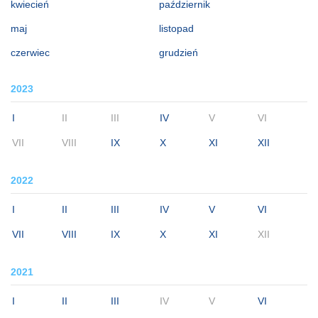
kwiecień
październik
maj
listopad
czerwiec
grudzień
2023
I
II
III
IV
V
VI
VII
VIII
IX
X
XI
XII
2022
I
II
III
IV
V
VI
VII
VIII
IX
X
XI
XII
2021
I
II
III
IV
V
VI