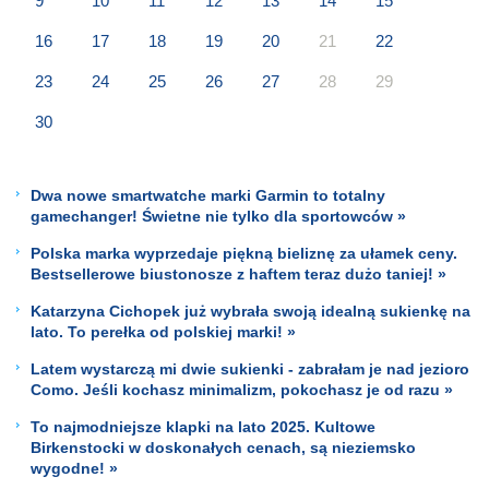
9
10
11
12
13
14
15
16
17
18
19
20
21
22
23
24
25
26
27
28
29
30
Dwa nowe smartwatche marki Garmin to totalny
gamechanger! Świetne nie tylko dla sportowców »
Polska marka wyprzedaje piękną bieliznę za ułamek ceny.
Bestsellerowe biustonosze z haftem teraz dużo taniej! »
Katarzyna Cichopek już wybrała swoją idealną sukienkę na
lato. To perełka od polskiej marki! »
Latem wystarczą mi dwie sukienki - zabrałam je nad jezioro
Como. Jeśli kochasz minimalizm, pokochasz je od razu »
To najmodniejsze klapki na lato 2025. Kultowe
Birkenstocki w doskonałych cenach, są nieziemsko
wygodne! »