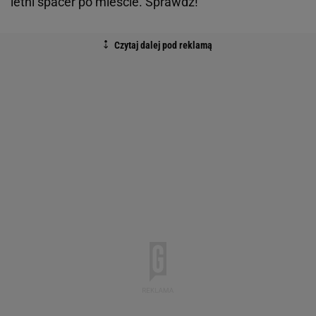
Fot. Born2be
Alternatywa dla sandałów - Baleriny bez pięty
Baleriny z odkrytą piętą to doskonały wybór na
ciepłe, wiosenne i letnie dni. Te w wyrazistych
kolorach i z ozdobami dodadzą charakteru każdej
kreacji, a jednokolorowe modele bez żadnych ozdób
założysz do wszystkiego i na każdą okazję! Każda z
nas powinna mieć w swojej szafie co najmniej jedną
taką uniwersalną i "szaloną" pozycję. Nam do gustu