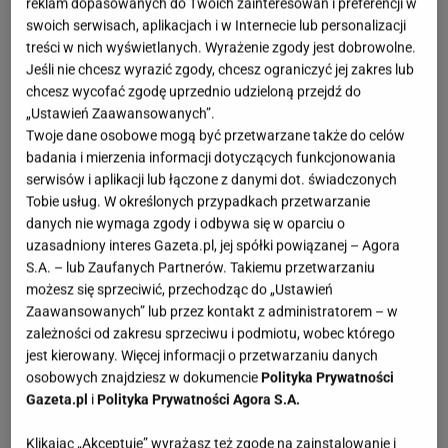
reklam dopasowanych do Twoich zainteresowań i preferencji w
swoich serwisach, aplikacjach i w Internecie lub personalizacji
treści w nich wyświetlanych. Wyrażenie zgody jest dobrowolne.
Jeśli nie chcesz wyrazić zgody, chcesz ograniczyć jej zakres lub
chcesz wycofać zgodę uprzednio udzieloną przejdź do
„Ustawień Zaawansowanych”.
Twoje dane osobowe mogą być przetwarzane także do celów
badania i mierzenia informacji dotyczących funkcjonowania
serwisów i aplikacji lub łączone z danymi dot. świadczonych
Tobie usług. W określonych przypadkach przetwarzanie
danych nie wymaga zgody i odbywa się w oparciu o
uzasadniony interes Gazeta.pl, jej spółki powiązanej – Agora
S.A. – lub Zaufanych Partnerów. Takiemu przetwarzaniu
możesz się sprzeciwić, przechodząc do „Ustawień
Zaawansowanych” lub przez kontakt z administratorem – w
zależności od zakresu sprzeciwu i podmiotu, wobec którego
jest kierowany. Więcej informacji o przetwarzaniu danych
osobowych znajdziesz w dokumencie
Polityka Prywatności
Gazeta.pl
i
Polityka Prywatności Agora S.A.
Klikając „Akceptuję” wyrażasz też zgodę na zainstalowanie i