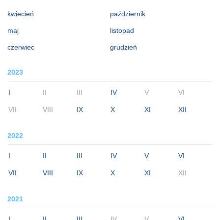
kwiecień
październik
maj
listopad
czerwiec
grudzień
2023
I
II
III
IV
V
VI
VII
VIII
IX
X
XI
XII
2022
I
II
III
IV
V
VI
VII
VIII
IX
X
XI
XII
2021
I
II
III
IV
V
VI