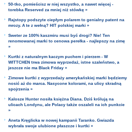
50-tko, pomieścisz w niej wszystko, a nawet więcej -
torebka Reserved za mniej niż stówkę »
Rajstopy podszyte ciepłym polarem to genialny patent na
mrozy. A te z wełną? HIT polskiej marki »
Sweter ze 100% kaszmiru musi być drogi? Nie! Ten
renomowanej marki to cenowa perełka - najlepszy na zimę
»
Kurtki z naturalnym kaczym puchem i pierzem - W
WITTCHEN trwa zimowa wyprzedaż, istne szaleństwo, a
jeszcze nie ma Black Friday »
Zimowe kurtki z wyprzedaży amerykańskiej marki będziemy
nosić aż do marca. Nasycone kolorami, na ulicy skradną
spojrzenia »
Kalosze Hunter nosiła księżna Diana. Dziś królują na
ulicach Londynu, ale Polacy także oszaleli na ich punkcie
»
Aneta Kręglicka w nowej kampanii Taranko. Gwiazda
wybrała swoje ulubione płaszcze i kurtki »