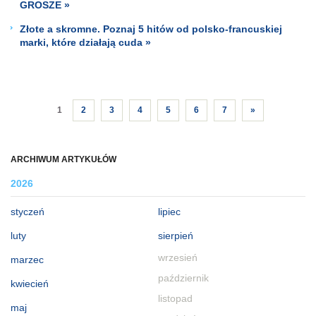
GROSZE »
Złote a skromne. Poznaj 5 hitów od polsko-francuskiej
marki, które działają cuda »
1
2
3
4
5
6
7
»
ARCHIWUM ARTYKUŁÓW
2026
styczeń
lipiec
luty
sierpień
wrzesień
marzec
październik
kwiecień
listopad
maj