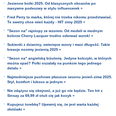
Jesienne botki 2025. Od klasycznych obcasów po
masywne podeszwy w stylu influencerek »
Fred Perry to marka, której nie trzeba nikomu przedstawiać.
Te swetry chce mieć każdy - HIT zimy 2025 »
"Sezon na" rajstopy ze wzorem. Od modeli w modnym
kolorze Cherry Lacquer trudno oderwać wzrok! »
Sukienki z dzianiny, zwierzęce wzory i maxi długość. Takie
kreacje nosimy jesienią 2025 »
"Sezon na" angielską biżuterię. Jedyne kolczyki, w których
można spać? Polki oszalały na punkcie tego jednego
detalu »
Najmodniejsze puchowe płaszcze sezonu jesień-zima 2025.
Styl, komfort i luksus w jednym »
Nie zdążysz się obejrzeć, a już go nie będzie. Ten hit z
Sinsay za 69,99 zł otuli cię jak kocyk »
Kupujesz torebkę? Upewnij się, że jest warta każdej
złotówki »