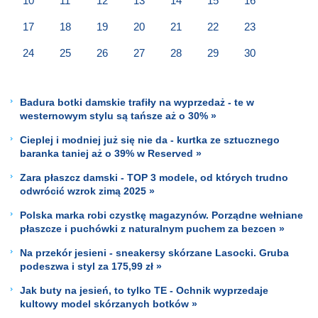
10
11
12
13
14
15
16
17
18
19
20
21
22
23
24
25
26
27
28
29
30
Badura botki damskie trafiły na wyprzedaż - te w
westernowym stylu są tańsze aż o 30% »
Cieplej i modniej już się nie da - kurtka ze sztucznego
baranka taniej aż o 39% w Reserved »
Zara płaszcz damski - TOP 3 modele, od których trudno
odwrócić wzrok zimą 2025 »
Polska marka robi czystkę magazynów. Porządne wełniane
płaszcze i puchówki z naturalnym puchem za bezcen »
Na przekór jesieni - sneakersy skórzane Lasocki. Gruba
podeszwa i styl za 175,99 zł »
Jak buty na jesień, to tylko TE - Ochnik wyprzedaje
kultowy model skórzanych botków »