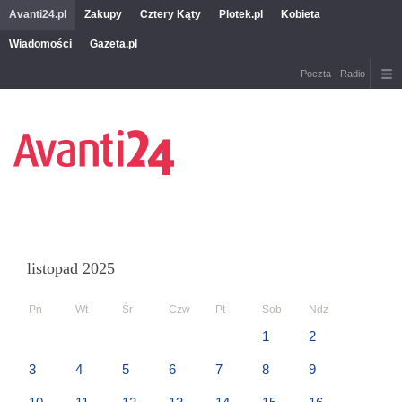
Avanti24.pl
Zakupy
Cztery Kąty
Plotek.pl
Kobieta
Wiadomości
Gazeta.pl
Poczta
Radio
listopad 2025
Pn
Wt
Śr
Czw
Pt
Sob
Ndz
1
2
3
4
5
6
7
8
9