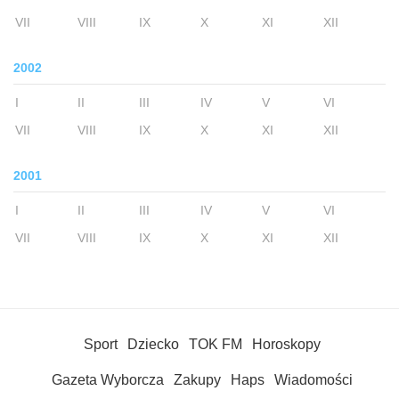
VII
VIII
IX
X
XI
XII
2002
I
II
III
IV
V
VI
VII
VIII
IX
X
XI
XII
2001
I
II
III
IV
V
VI
VII
VIII
IX
X
XI
XII
Sport
Dziecko
TOK FM
Horoskopy
Gazeta Wyborcza
Zakupy
Haps
Wiadomości