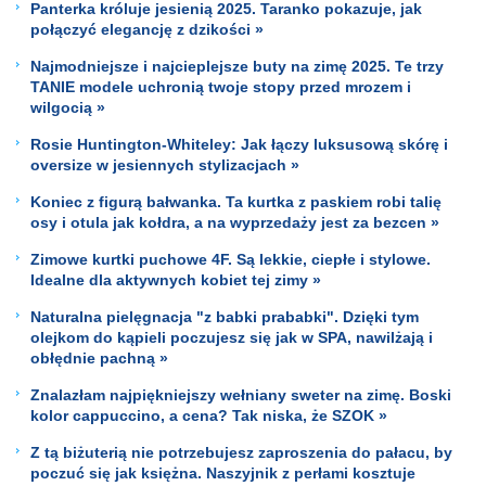
Panterka króluje jesienią 2025. Taranko pokazuje, jak
połączyć elegancję z dzikości »
Najmodniejsze i najcieplejsze buty na zimę 2025. Te trzy
TANIE modele uchronią twoje stopy przed mrozem i
wilgocią »
Rosie Huntington-Whiteley: Jak łączy luksusową skórę i
oversize w jesiennych stylizacjach »
Koniec z figurą bałwanka. Ta kurtka z paskiem robi talię
osy i otula jak kołdra, a na wyprzedaży jest za bezcen »
Zimowe kurtki puchowe 4F. Są lekkie, ciepłe i stylowe.
Idealne dla aktywnych kobiet tej zimy »
Naturalna pielęgnacja "z babki prababki". Dzięki tym
olejkom do kąpieli poczujesz się jak w SPA, nawilżają i
obłędnie pachną »
Znalazłam najpiękniejszy wełniany sweter na zimę. Boski
kolor cappuccino, a cena? Tak niska, że SZOK »
Z tą biżuterią nie potrzebujesz zaproszenia do pałacu, by
poczuć się jak księżna. Naszyjnik z perłami kosztuje