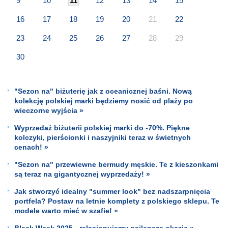
9
10
11
12
13
14
15
16
17
18
19
20
21
22
23
24
25
26
27
28
29
30
"Sezon na" biżuterię jak z oceanicznej baśni. Nową
kolekcję polskiej marki będziemy nosić od plaży po
wieczorne wyjścia »
Wyprzedaż biżuterii polskiej marki do -70%. Piękne
kolczyki, pierścionki i naszyjniki teraz w świetnych
cenach! »
"Sezon na" przewiewne bermudy męskie. Te z kieszonkami
są teraz na gigantycznej wyprzedaży! »
Jak stworzyć idealny "summer look" bez nadszarpnięcia
portfela? Postaw na letnie komplety z polskiego sklepu. Te
modele warto mieć w szafie! »
Black Week 2025 - relacjonujemy najlepsze okazje »