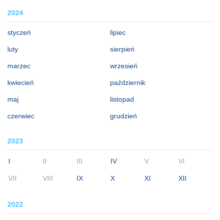
2024
styczeń
lipiec
luty
sierpień
marzec
wrzesień
kwiecień
październik
maj
listopad
czerwiec
grudzień
2023
I
II
III
IV
V
VI
VII
VIII
IX
X
XI
XII
2022