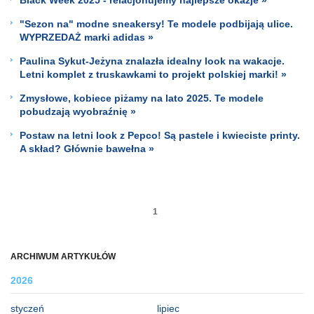
"Sezon na" modne sneakersy! Te modele podbijają ulice.
WYPRZEDAŻ marki adidas »
Paulina Sykut-Jeżyna znalazła idealny look na wakacje.
Letni komplet z truskawkami to projekt polskiej marki! »
Zmysłowe, kobiece piżamy na lato 2025. Te modele
pobudzają wyobraźnię »
Postaw na letni look z Pepco! Są pastele i kwieciste printy.
A skład? Głównie bawełna »
1
ARCHIWUM ARTYKUŁÓW
2026
styczeń
lipiec