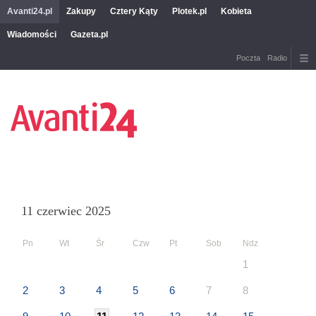
Avanti24.pl
Zakupy
Cztery Kąty
Plotek.pl
Kobieta
Wiadomości
Gazeta.pl
Poczta
Radio
11 czerwiec 2025
Pn
Wt
Śr
Czw
Pt
Sob
Ndz
1
2
3
4
5
6
7
8