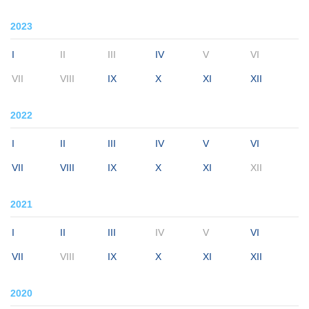
2023
I
II
III
IV
V
VI
VII
VIII
IX
X
XI
XII
2022
I
II
III
IV
V
VI
VII
VIII
IX
X
XI
XII
2021
I
II
III
IV
V
VI
VII
VIII
IX
X
XI
XII
2020