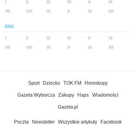
I
II
III
IV
V
VI
VII
VIII
IX
X
XI
XII
2001
I
II
III
IV
V
VI
VII
VIII
IX
X
XI
XII
Sport
Dziecko
TOK FM
Horoskopy
Gazeta Wyborcza
Zakupy
Haps
Wiadomości
Gazeta.pl
Poczta
Newsletter
Wszystkie artykuły
Facebook