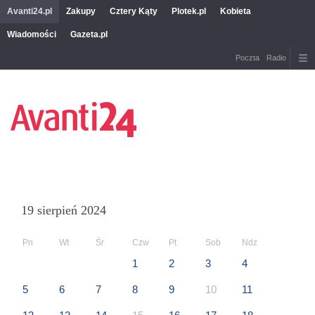
Avanti24.pl
Zakupy
Cztery Kąty
Plotek.pl
Kobieta
Wiadomości
Gazeta.pl
Poczta
Radio
19 sierpień 2024
Pn
Wt
Śr
Czw
Pt
Sob
Ndz
1
2
3
4
5
6
7
8
9
10
11