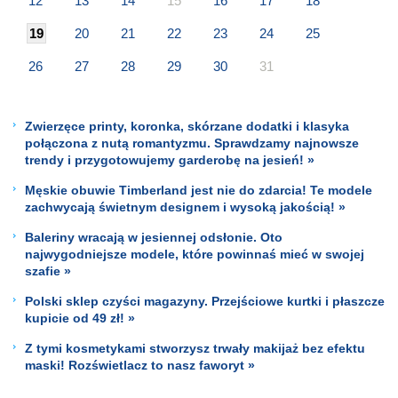
12
13
14
15
16
17
18
19
20
21
22
23
24
25
26
27
28
29
30
31
Zwierzęce printy, koronka, skórzane dodatki i klasyka
połączona z nutą romantyzmu. Sprawdzamy najnowsze
trendy i przygotowujemy garderobę na jesień! »
Męskie obuwie Timberland jest nie do zdarcia! Te modele
zachwycają świetnym designem i wysoką jakością! »
Baleriny wracają w jesiennej odsłonie. Oto
najwygodniejsze modele, które powinnaś mieć w swojej
szafie »
Polski sklep czyści magazyny. Przejściowe kurtki i płaszcze
kupicie od 49 zł! »
Z tymi kosmetykami stworzysz trwały makijaż bez efektu
maski! Rozświetlacz to nasz faworyt »