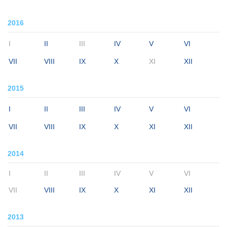
2016
I
II
III
IV
V
VI
VII
VIII
IX
X
XI
XII
2015
I
II
III
IV
V
VI
VII
VIII
IX
X
XI
XII
2014
I
II
III
IV
V
VI
VII
VIII
IX
X
XI
XII
2013