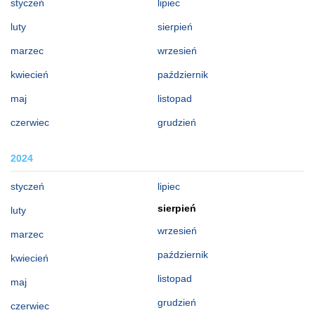
styczeń
lipiec
luty
sierpień
marzec
wrzesień
kwiecień
październik
maj
listopad
czerwiec
grudzień
2024
styczeń
lipiec
sierpień
luty
wrzesień
marzec
październik
kwiecień
listopad
maj
grudzień
czerwiec