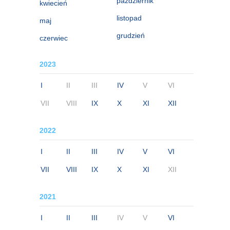
październik
kwiecień
listopad
maj
grudzień
czerwiec
2023
I
II
III
IV
V
VI
VII
VIII
IX
X
XI
XII
2022
I
II
III
IV
V
VI
VII
VIII
IX
X
XI
XII
2021
I
II
III
IV
V
VI