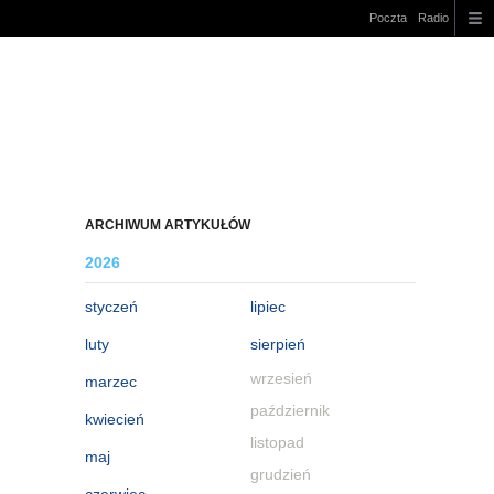
Poczta
Radio
ARCHIWUM ARTYKUŁÓW
2026
styczeń
lipiec
luty
sierpień
wrzesień
marzec
październik
kwiecień
listopad
maj
grudzień
czerwiec