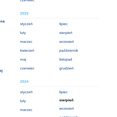
2025
 na
styczeń
lipiec
luty
sierpień
marzec
wrzesień
kwiecień
październik
maj
listopad
czerwiec
grudzień
ej
2024
styczeń
lipiec
sierpień
luty
wrzesień
marzec