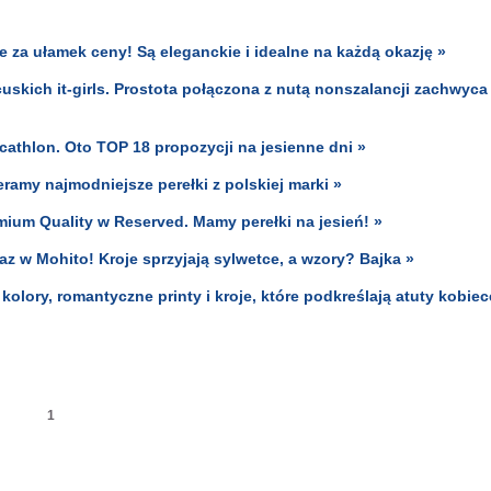
 za ułamek ceny! Są eleganckie i idealne na każdą okazję »
skich it-girls. Prostota połączona z nutą nonszalancji zachwyca
cathlon. Oto TOP 18 propozycji na jesienne dni »
ramy najmodniejsze perełki z polskiej marki »
mium Quality w Reserved. Mamy perełki na jesień! »
z w Mohito! Kroje sprzyjają sylwetce, a wzory? Bajka »
kolory, romantyczne printy i kroje, które podkreślają atuty kobiec
1