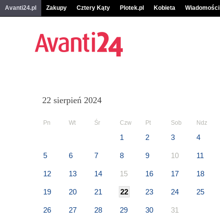
Avanti24.pl
Zakupy
Cztery Kąty
Plotek.pl
Kobieta
Wiadomości
22 sierpień 2024
Pn
Wt
Śr
Czw
Pt
Sob
Ndz
1
2
3
4
5
6
7
8
9
10
11
12
13
14
15
16
17
18
19
20
21
22
23
24
25
26
27
28
29
30
31