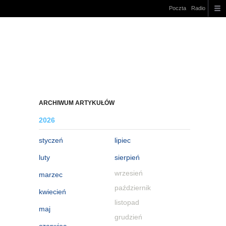
Poczta
Radio
ARCHIWUM ARTYKUŁÓW
2026
styczeń
lipiec
luty
sierpień
wrzesień
marzec
październik
kwiecień
listopad
maj
grudzień
czerwiec