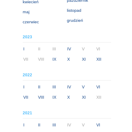
październik
kwiecień
listopad
maj
grudzień
czerwiec
2023
I
II
III
IV
V
VI
VII
VIII
IX
X
XI
XII
2022
I
II
III
IV
V
VI
VII
VIII
IX
X
XI
XII
2021
I
II
III
IV
V
VI