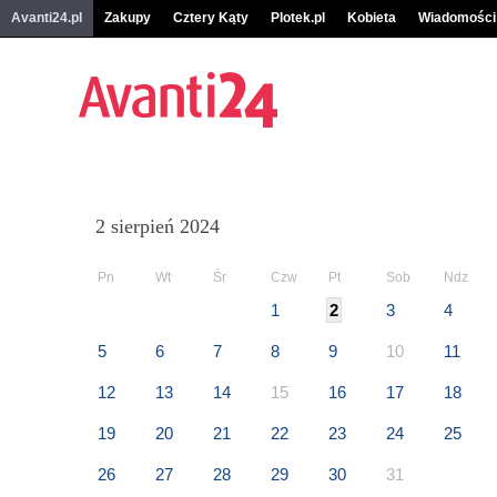
Avanti24.pl
Zakupy
Cztery Kąty
Plotek.pl
Kobieta
Wiadomości
2 sierpień 2024
Pn
Wt
Śr
Czw
Pt
Sob
Ndz
1
2
3
4
5
6
7
8
9
10
11
12
13
14
15
16
17
18
19
20
21
22
23
24
25
26
27
28
29
30
31