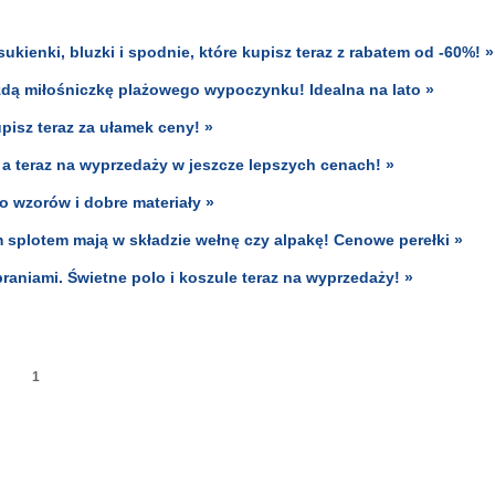
enki, bluzki i spodnie, które kupisz teraz z rabatem od -60%! »
dą miłośniczkę plażowego wypoczynku! Idealna na lato »
sz teraz za ułamek ceny! »
, a teraz na wyprzedaży w jeszcze lepszych cenach! »
o wzorów i dobre materiały »
splotem mają w składzie wełnę czy alpakę! Cenowe perełki »
aniami. Świetne polo i koszule teraz na wyprzedaży! »
1