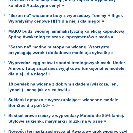
komfort! Atrakcyjne ceny! »
"Sezon na" wiosenne buty z wyprzedaży Tommy Hilfiger.
Wybrałyśmy cenowe HITY dla niej i dla niego! »
MAKO budzi wiosnę minimalistyczną kolekcją kapsułową.
Spring Awakening to czas eksperymentów z modą »
"Sezon na" modne rajstopy na wiosnę. Wzorzyste
przyciągają wzrok i dodatkowo modelują sylwetkę »
Wyprzedaż legginsów i spodni treningowych marki Under
Armour. Tutaj znajdziesz wyjątkowo funkcjonalne modele
dla niej i dla niego! »
18 perełek na wiosnę z dobrym składem (wiskoza, len,
lyocell) i ceną jak z sieciówki »
Sukienki optycznie wyszczuplające: wiosenne modele
Born2be dla pań 50+ »
Bestsellerowe rzeczy z wyprzedaży Moodo do 85% taniej.
Stylowe sukienki, marynarki i bluzki na wiosnę »
Nowości tej marki zachwycają! Kwiatowy urok wiosny, czyli