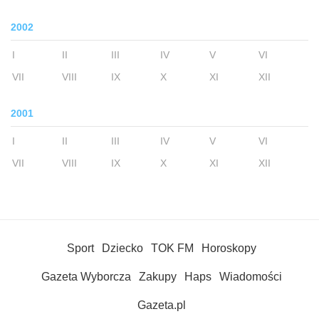
2002
I
II
III
IV
V
VI
VII
VIII
IX
X
XI
XII
2001
I
II
III
IV
V
VI
VII
VIII
IX
X
XI
XII
Sport
Dziecko
TOK FM
Horoskopy
Gazeta Wyborcza
Zakupy
Haps
Wiadomości
Gazeta.pl