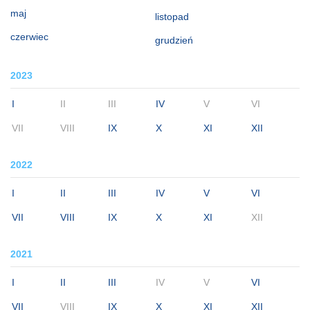
maj
listopad
czerwiec
grudzień
2023
I
II
III
IV
V
VI
VII
VIII
IX
X
XI
XII
2022
I
II
III
IV
V
VI
VII
VIII
IX
X
XI
XII
2021
I
II
III
IV
V
VI
VII
VIII
IX
X
XI
XII