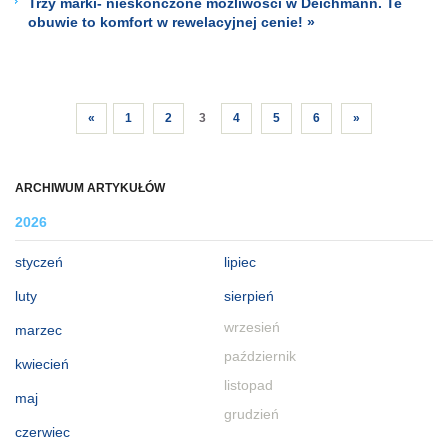
Trzy marki- nieskończone możliwości w Deichmann. Te
obuwie to komfort w rewelacyjnej cenie! »
«
1
2
3
4
5
6
»
ARCHIWUM ARTYKUŁÓW
2026
styczeń
lipiec
luty
sierpień
wrzesień
marzec
październik
kwiecień
listopad
maj
grudzień
czerwiec