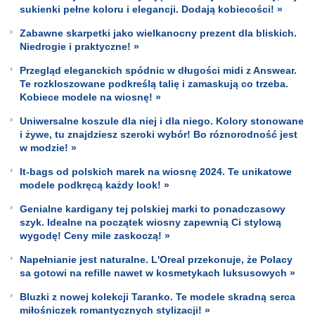
sukienki pełne koloru i elegancji. Dodają kobiecości! »
Zabawne skarpetki jako wielkanocny prezent dla bliskich.
Niedrogie i praktyczne! »
Przegląd eleganckich spódnic w długości midi z Answear.
Te rozkloszowane podkreślą talię i zamaskują co trzeba.
Kobiece modele na wiosnę! »
Uniwersalne koszule dla niej i dla niego. Kolory stonowane
i żywe, tu znajdziesz szeroki wybór! Bo róznorodność jest
w modzie! »
It-bags od polskich marek na wiosnę 2024. Te unikatowe
modele podkręcą każdy look! »
Genialne kardigany tej polskiej marki to ponadczasowy
szyk. Idealne na początek wiosny zapewnią Ci stylową
wygodę! Ceny mile zaskoczą! »
Napełnianie jest naturalne. L'Oreal przekonuje, że Polacy
sa gotowi na refille nawet w kosmetykach luksusowych »
Bluzki z nowej kolekcji Taranko. Te modele skradną serca
miłośniczek romantycznych stylizacji! »