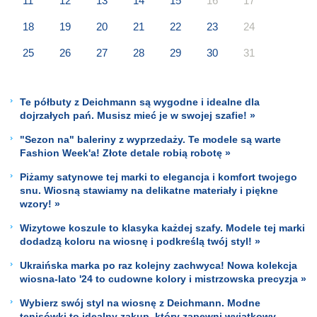
11
12
13
14
15
16
17
18
19
20
21
22
23
24
25
26
27
28
29
30
31
Te półbuty z Deichmann są wygodne i idealne dla
dojrzałych pań. Musisz mieć je w swojej szafie! »
"Sezon na" baleriny z wyprzedaży. Te modele są warte
Fashion Week'a! Złote detale robią robotę »
Piżamy satynowe tej marki to elegancja i komfort twojego
snu. Wiosną stawiamy na delikatne materiały i piękne
wzory! »
Wizytowe koszule to klasyka każdej szafy. Modele tej marki
dodadzą koloru na wiosnę i podkreślą twój styl! »
Ukraińska marka po raz kolejny zachwyca! Nowa kolekcja
wiosna-lato '24 to cudowne kolory i mistrzowska precyzja »
Wybierz swój styl na wiosnę z Deichmann. Modne
tenisówki to idealny zakup, który zapewni wyjątkowy