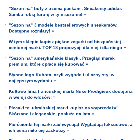
"Sezon na" buty z trzema paskami. Sneakersy adidas
Samba robią furorę w tym sezonie! »
"Sezon na" 3 modele bestsellerowych sneakersów.
Dostępne rozmiary! »
W tym sklepie kupisz piękne zegarki od hiszpańskiej
cenionej marki. TOP 18 propozycji dla niej i dla niego »
"Sezon na" amerykańskie klasyki. Przegląd marek
premium, które opłaca się kupować »
Słynne logo Kubota, czyli wygoda i uliczny styl w
najlepszym wydaniu »
Kultowa linia francuskiej marki Nuxe Prodigieux dostępna
w wersji do włosów! »
Plecaki tej ukraińskiej marki kupisz na wyprzedaży!
Skórzane i eleganckie, posłużą na lata »
Pierścionki tej marki zachwycają! Wyglądają luksusowo, a
ich cena miło cię zaskoczy »