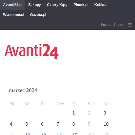
Avanti24.pl
Zakupy
Cztery Kąty
Plotek.pl
Kobieta
Wiadomości
Gazeta.pl
Poczta
Radio
marzec 2024
Pn
Wt
Śr
Czw
Pt
Sob
Ndz
1
2
3
4
5
6
7
8
9
10