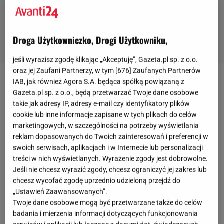
Droga Użytkowniczko, Drogi Użytkowniku,
jeśli wyrazisz zgodę klikając „Akceptuję”, Gazeta.pl sp. z o.o.
oraz jej Zaufani Partnerzy, w tym [
676
] Zaufanych Partnerów
IAB, jak również Agora S.A. będąca spółką powiązaną z
Wyrazisty styl
Gazeta.pl sp. z o.o., będą przetwarzać Twoje dane osobowe
takie jak adresy IP, adresy e-mail czy identyfikatory plików
Piżamy satynowe są doskonałym wyborem jeśli
cookie lub inne informacje zapisane w tych plikach do celów
cenisz sobie elegancję, komfort i wyrafinowanie,
marketingowych, w szczególności na potrzeby wyświetlania
reklam dopasowanych do Twoich zainteresowań i preferencji w
Wzorzyste piżamy dodają ożywienia do tradycyjnej
swoich serwisach, aplikacjach i w Internecie lub personalizacji
sypialnianej
garderoby
. Od delikatnych kwiatowych
treści w nich wyświetlanych. Wyrażenie zgody jest dobrowolne.
motywów po abstrakcyjne wzory, każda z nas może
Jeśli nie chcesz wyrazić zgody, chcesz ograniczyć jej zakres lub
chcesz wycofać zgodę uprzednio udzieloną przejdź do
znaleźć coś odpowiedniego dla swojego gustu. My
„Ustawień Zaawansowanych”.
zwróciłyśmy uwagę na tą pudrowo różową z
Twoje dane osobowe mogą być przetwarzane także do celów
motywem
kwiatów
.
badania i mierzenia informacji dotyczących funkcjonowania