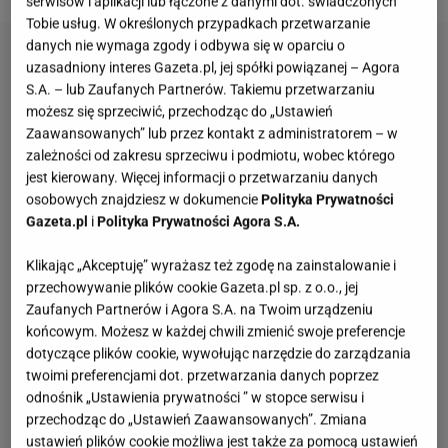
serwisów i aplikacji lub łączone z danymi dot. świadczonych
Tobie usług. W określonych przypadkach przetwarzanie
danych nie wymaga zgody i odbywa się w oparciu o
uzasadniony interes Gazeta.pl, jej spółki powiązanej – Agora
S.A. – lub Zaufanych Partnerów. Takiemu przetwarzaniu
możesz się sprzeciwić, przechodząc do „Ustawień
Zaawansowanych” lub przez kontakt z administratorem – w
zależności od zakresu sprzeciwu i podmiotu, wobec którego
jest kierowany. Więcej informacji o przetwarzaniu danych
osobowych znajdziesz w dokumencie
Polityka Prywatności
Gazeta.pl
i
Polityka Prywatności Agora S.A.
Klikając „Akceptuję” wyrażasz też zgodę na zainstalowanie i
przechowywanie plików cookie Gazeta.pl sp. z o.o., jej
Zaufanych Partnerów i Agora S.A. na Twoim urządzeniu
końcowym. Możesz w każdej chwili zmienić swoje preferencje
dotyczące plików cookie, wywołując narzędzie do zarządzania
twoimi preferencjami dot. przetwarzania danych poprzez
odnośnik „Ustawienia prywatności ” w stopce serwisu i
przechodząc do „Ustawień Zaawansowanych”. Zmiana
ustawień plików cookie możliwa jest także za pomocą ustawień