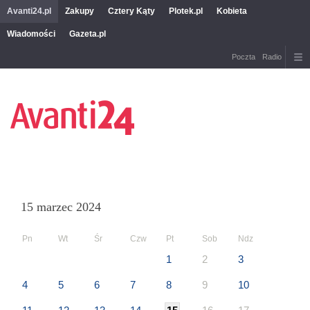
Avanti24.pl
Zakupy
Cztery Kąty
Plotek.pl
Kobieta
Wiadomości
Gazeta.pl
Poczta
Radio
15 marzec 2024
Pn
Wt
Śr
Czw
Pt
Sob
Ndz
1
2
3
4
5
6
7
8
9
10