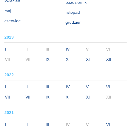
kwiecień
październik
maj
listopad
czerwiec
grudzień
2023
I
II
III
IV
V
VI
VII
VIII
IX
X
XI
XII
2022
I
II
III
IV
V
VI
VII
VIII
IX
X
XI
XII
2021
I
II
III
IV
V
VI