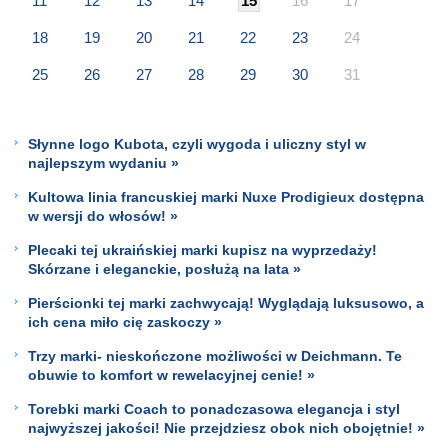
11
12
13
14
15
16
17
18
19
20
21
22
23
24
25
26
27
28
29
30
31
Słynne logo Kubota, czyli wygoda i uliczny styl w
najlepszym wydaniu »
Kultowa linia francuskiej marki Nuxe Prodigieux dostępna
w wersji do włosów! »
Plecaki tej ukraińskiej marki kupisz na wyprzedaży!
Skórzane i eleganckie, posłużą na lata »
Pierścionki tej marki zachwycają! Wyglądają luksusowo, a
ich cena miło cię zaskoczy »
Trzy marki- nieskończone możliwości w Deichmann. Te
obuwie to komfort w rewelacyjnej cenie! »
Torebki marki Coach to ponadczasowa elegancja i styl
najwyższej jakości! Nie przejdziesz obok nich obojętnie! »