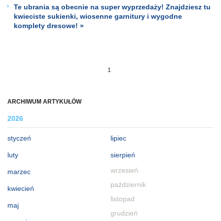
Te ubrania są obecnie na super wyprzedaży! Znajdziesz tu
kwieciste sukienki, wiosenne garnitury i wygodne
komplety dresowe! »
1
ARCHIWUM ARTYKUŁÓW
2026
styczeń
lipiec
luty
sierpień
wrzesień
marzec
październik
kwiecień
listopad
maj
grudzień