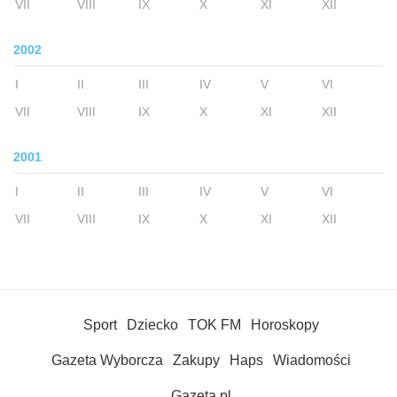
VII
VIII
IX
X
XI
XII
2002
I
II
III
IV
V
VI
VII
VIII
IX
X
XI
XII
2001
I
II
III
IV
V
VI
VII
VIII
IX
X
XI
XII
Sport
Dziecko
TOK FM
Horoskopy
Gazeta Wyborcza
Zakupy
Haps
Wiadomości
Gazeta.pl