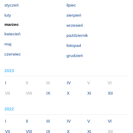
styczeń
lipiec
luty
sierpień
marzec
wrzesień
kwiecień
październik
maj
listopad
czerwiec
grudzień
2023
I
II
III
IV
V
VI
VII
VIII
IX
X
XI
XII
2022
I
II
III
IV
V
VI
VII
VIII
IX
X
XI
XII