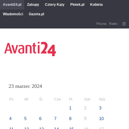
Avanti24.pl
Zakupy
Cztery Kąty
Plotek.pl
Kobieta
Wiadomości
Gazeta.pl
Poczta
Radio
23 marzec 2024
Pn
Wt
Śr
Czw
Pt
Sob
Ndz
1
2
3
4
5
6
7
8
9
10