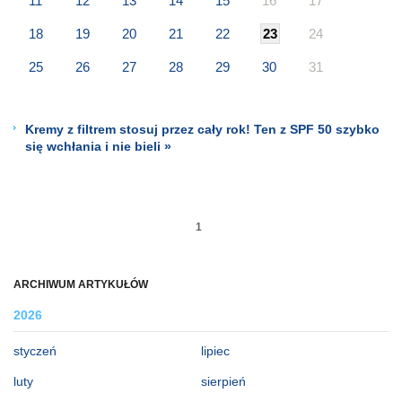
11
12
13
14
15
16
17
18
19
20
21
22
23
24
25
26
27
28
29
30
31
Kremy z filtrem stosuj przez cały rok! Ten z SPF 50 szybko
się wchłania i nie bieli »
1
ARCHIWUM ARTYKUŁÓW
2026
styczeń
lipiec
luty
sierpień