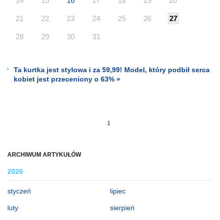
14
15
16
17
18
19
20
21
22
23
24
25
26
27
28
29
30
31
Ta kurtka jest stylowa i za 59,99! Model, który podbił serca
kobiet jest przeceniony o 63% »
1
ARCHIWUM ARTYKUŁÓW
2026
styczeń
lipiec
luty
sierpień