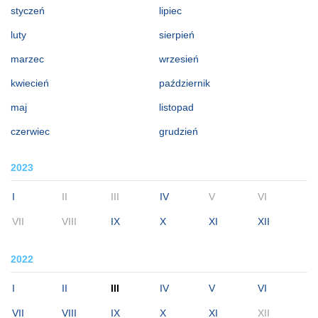
styczeń
lipiec
luty
sierpień
marzec
wrzesień
kwiecień
październik
maj
listopad
czerwiec
grudzień
2023
I
II
III
IV
V
VI
VII
VIII
IX
X
XI
XII
2022
I
II
III
IV
V
VI
VII
VIII
IX
X
XI
XII