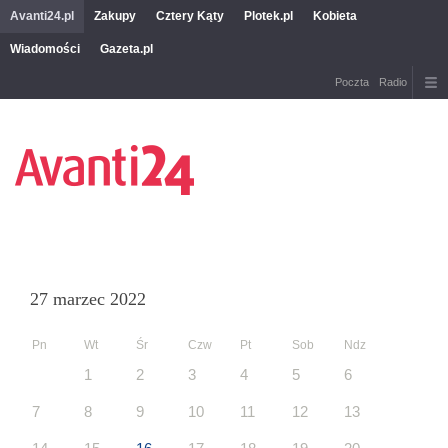
Avanti24.pl
Zakupy
Cztery Kąty
Plotek.pl
Kobieta
Wiadomości
Gazeta.pl
Poczta
Radio
27 marzec 2022
Pn
Wt
Śr
Czw
Pt
Sob
Ndz
1
2
3
4
5
6
7
8
9
10
11
12
13