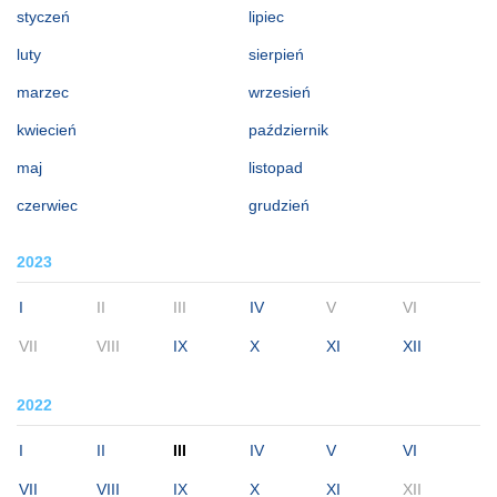
styczeń
lipiec
luty
sierpień
marzec
wrzesień
kwiecień
październik
maj
listopad
czerwiec
grudzień
2023
I
II
III
IV
V
VI
VII
VIII
IX
X
XI
XII
2022
I
II
III
IV
V
VI
VII
VIII
IX
X
XI
XII