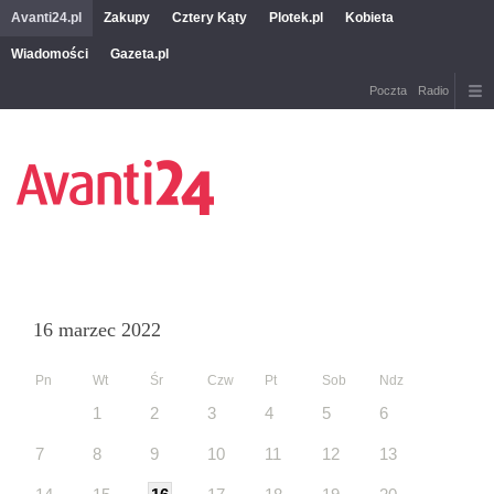
Avanti24.pl
Zakupy
Cztery Kąty
Plotek.pl
Kobieta
Wiadomości
Gazeta.pl
Poczta
Radio
16 marzec 2022
Pn
Wt
Śr
Czw
Pt
Sob
Ndz
1
2
3
4
5
6
7
8
9
10
11
12
13