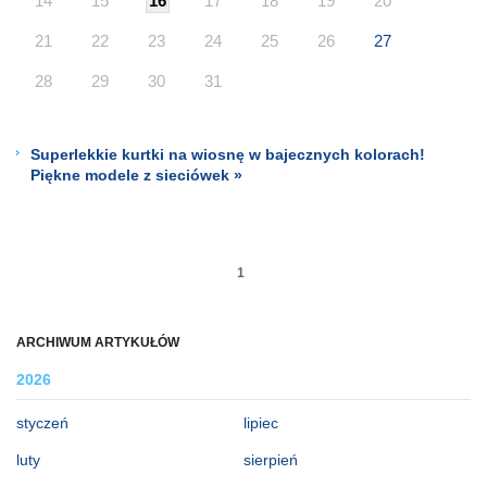
14
15
16
17
18
19
20
21
22
23
24
25
26
27
28
29
30
31
Superlekkie kurtki na wiosnę w bajecznych kolorach!
Piękne modele z sieciówek »
1
ARCHIWUM ARTYKUŁÓW
2026
styczeń
lipiec
luty
sierpień