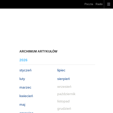
Poczta
Radio
ARCHIWUM ARTYKUŁÓW
2026
styczeń
lipiec
luty
sierpień
wrzesień
marzec
październik
kwiecień
listopad
maj
grudzień
czerwiec