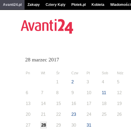
Avanti24.pl
Zakupy
Cztery Kąty
Plotek.pl
Kobieta
Wiadomości
28 marzec 2017
Pn
Wt
Śr
Czw
Pt
Sob
Ndz
1
2
3
4
5
6
7
8
9
10
11
12
13
14
15
16
17
18
19
20
21
22
23
24
25
26
27
28
29
30
31