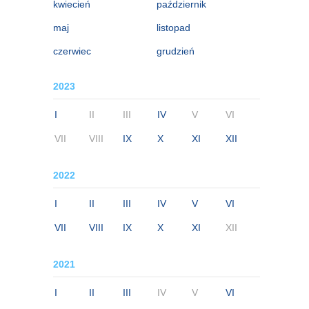
kwiecień
październik
maj
listopad
czerwiec
grudzień
2023
I
II
III
IV
V
VI
VII
VIII
IX
X
XI
XII
2022
I
II
III
IV
V
VI
VII
VIII
IX
X
XI
XII
2021
I
II
III
IV
V
VI