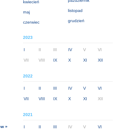
październik
kwiecień
listopad
maj
grudzień
czerwiec
2023
I
II
III
IV
V
VI
VII
VIII
IX
X
XI
XII
2022
I
II
III
IV
V
VI
VII
VIII
IX
X
XI
XII
2021
ów »
I
II
III
IV
V
VI