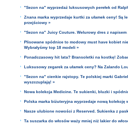
"Sezon na" wyprzedaż luksusowych perełek od Ralph L
Znana marka wyprzedaje kurtki za ułamek ceny! Są lek
przejściowy »
"Sezon na" Juicy Couture. Welurowy dres z napisem z 
Plisowane spódnice to modowy must have kobiet niez
Wybrałyśmy top 18 modeli »
Ponadczasowy hit lata? Bransoletki na kostkę! Zoba
Luksusowy zegarek za ułamek ceny? Na Zalando Lo
"Sezon na" cienkie rajstopy. Te polskiej marki Gabriel
wyszczuplają! »
Nowa kolekcja Medicine. Te sukienki, bluzki i spódn
Polska marka biżuteryjna wyprzedaje nową kolekcję w
Nasze ulubione nowości z Reserved. Sukienka z paski
Ta suszarka do włosów waży mniej niż lakier do włosó