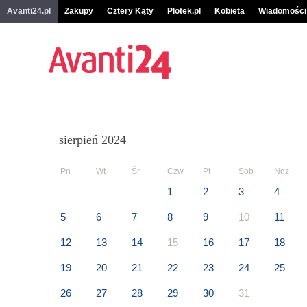
Avanti24.pl
Zakupy
Cztery Kąty
Plotek.pl
Kobieta
Wiadomości
sierpień 2024
Pn
Wt
Śr
Czw
Pt
Sob
Ndz
1
2
3
4
5
6
7
8
9
10
11
12
13
14
15
16
17
18
19
20
21
22
23
24
25
26
27
28
29
30
31