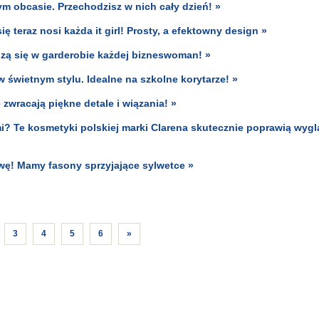
m obcasie. Przechodzisz w nich cały dzień! »
 teraz nosi każda it girl! Prosty, a efektowny design »
zą się w garderobie każdej bizneswoman! »
 świetnym stylu. Idealne na szkolne korytarze! »
zwracają piękne detale i wiązania! »
i? Te kosmetyki polskiej marki Clarena skutecznie poprawią wygl
owę! Mamy fasony sprzyjające sylwetce »
3
4
5
6
»