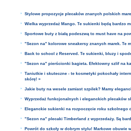
Stylowe propozycje plecaków znanych polskich mare
Wielka wyprzedaż Mango. Te sukienki będą bardzo mo
Sportowe buty z białą podeszwą to must have na pow
"Sezon na" kolorowe sneakersy znanych marek. Te m
Back to school z Reserved. Te sukienki, bluzy i spod
"Sezon na" pierścionki bagieta. Efektowny szlif na 
Taniutkie i skuteczne - te kosmetyki pokochały inter
skórę! »
Jakie buty na wesele zamiast szpilek? Mamy eleganck
Wyprzedaż funkcjonalnych i eleganckich plecaków skó
Eleganckie sukienki na rozpoczęcie roku szkolnego 
"Sezon na" plecaki Timberland z wyprzedaży. Są bardz
Powrót do szkoły w dobrym stylu! Markowe obuwie w 