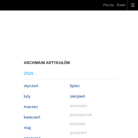
Poczta
Radio
ARCHIWUM ARTYKUŁÓW
2026
styczeń
lipiec
luty
sierpień
wrzesień
marzec
październik
kwiecień
listopad
maj
grudzień
czerwiec