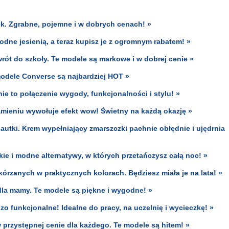
k. Zgrabne, pojemne i w dobrych cenach! »
dne jesienią, a teraz kupisz je z ogromnym rabatem! »
rót do szkoły. Te modele są markowe i w dobrej cenie »
odele Converse są najbardziej HOT »
nie to połączenie wygody, funkcjonalności i stylu! »
kamieniu wywołuje efekt wow! Świetny na każdą okazję »
nautki. Krem wypełniający zmarszczki pachnie obłędnie i ujędrnia
ie i modne alternatywy, w których przetańczysz całą noc! »
rzanych w praktycznych kolorach. Będziesz miała je na lata! »
dla mamy. Te modele są piękne i wygodne! »
o funkcjonalne! Idealne do pracy, na uczelnię i wycieczkę! »
przystępnej cenie dla każdego. Te modele są hitem! »