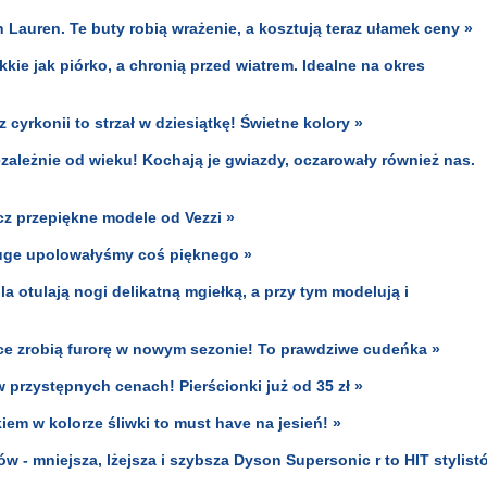
auren. Te buty robią wrażenie, a kosztują teraz ułamek ceny »
kie jak piórko, a chronią przed wiatrem. Idealne na okres
cyrkonii to strzał w dziesiątkę! Świetne kolory »
ależnie od wieku! Kochają je gwiazdy, oczarowały również nas.
cz przepiękne modele od Vezzi »
uge upolowałyśmy coś pięknego »
la otulają nogi delikatną mgiełką, a przy tym modelują i
ice zrobią furorę w nowym sezonie! To prawdziwe cudeńka »
 przystępnych cenach! Pierścionki już od 35 zł »
em w kolorze śliwki to must have na jesień! »
w - mniejsza, lżejsza i szybsza Dyson Supersonic r to HIT stylist