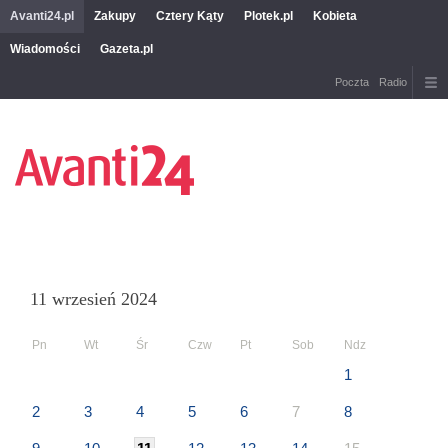
Avanti24.pl
Zakupy
Cztery Kąty
Plotek.pl
Kobieta
Wiadomości
Gazeta.pl
Poczta
Radio
11 wrzesień 2024
Pn
Wt
Śr
Czw
Pt
Sob
Ndz
1
2
3
4
5
6
7
8