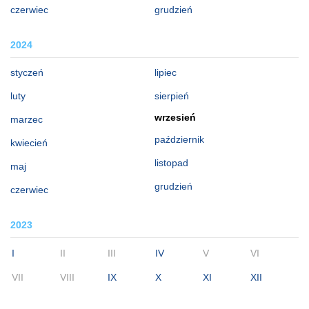
czerwiec
grudzień
2024
styczeń
lipiec
luty
sierpień
wrzesień
marzec
październik
kwiecień
listopad
maj
grudzień
czerwiec
2023
I
II
III
IV
V
VI
VII
VIII
IX
X
XI
XII