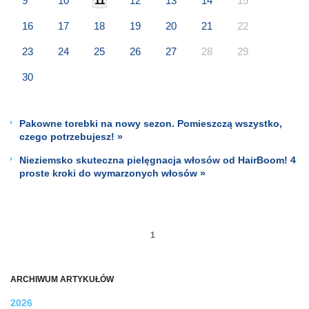
9
10
11
12
13
14
15
16
17
18
19
20
21
22
23
24
25
26
27
28
29
30
Pakowne torebki na nowy sezon. Pomieszczą wszystko,
czego potrzebujesz! »
Nieziemsko skuteczna pielęgnacja włosów od HairBoom! 4
proste kroki do wymarzonych włosów »
1
ARCHIWUM ARTYKUŁÓW
2026