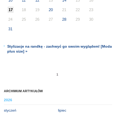
10
11
12
13
14
15
16
17
18
19
20
21
22
23
24
25
26
27
28
29
30
31
Stylizacje na randkę - zachwyć go swoim wyglądem! [Moda
plus size] »
1
ARCHIWUM ARTYKUŁÓW
2026
styczeń
lipiec