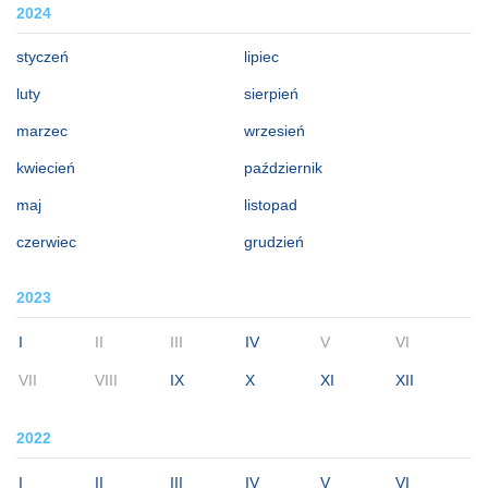
2024
styczeń
lipiec
luty
sierpień
marzec
wrzesień
kwiecień
październik
maj
listopad
czerwiec
grudzień
2023
I
II
III
IV
V
VI
VII
VIII
IX
X
XI
XII
2022
I
II
III
IV
V
VI