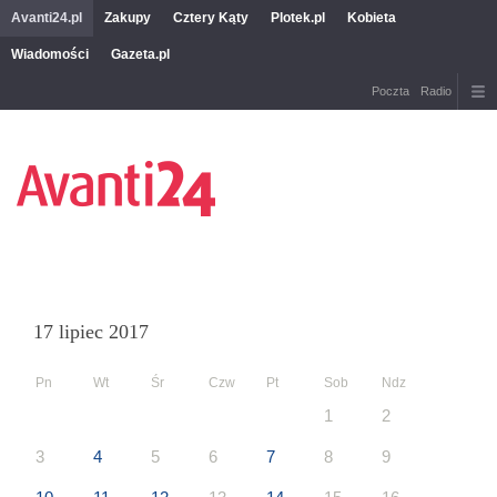
Avanti24.pl
Zakupy
Cztery Kąty
Plotek.pl
Kobieta
Wiadomości
Gazeta.pl
Poczta
Radio
17 lipiec 2017
Pn
Wt
Śr
Czw
Pt
Sob
Ndz
1
2
3
4
5
6
7
8
9