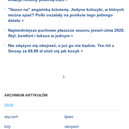
"Sezon na" angielską biżuterię. Jedyne kolczyki, w których
można spać? Polki oszalały na punkcie tego jednego
detalu »
Najmodniejsze puchowe płaszcze sezonu jesień-zima 2025.
Styl, komfort i luksus w jednym »
Nie zdążysz się obejrzeć, a już go nie będzie. Ten hit z
Sinsay za 69,99 zł otuli cię jak kocyk »
1
ARCHIWUM ARTYKUŁÓW
2026
styczeń
lipiec
luty
sierpień