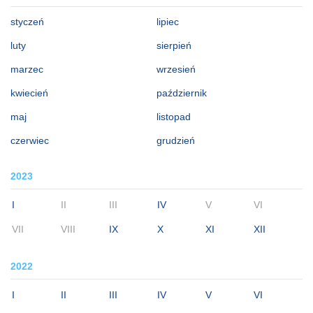
styczeń
lipiec
luty
sierpień
marzec
wrzesień
kwiecień
październik
maj
listopad
czerwiec
grudzień
2023
I
II
III
IV
V
VI
VII
VIII
IX
X
XI
XII
2022
I
II
III
IV
V
VI