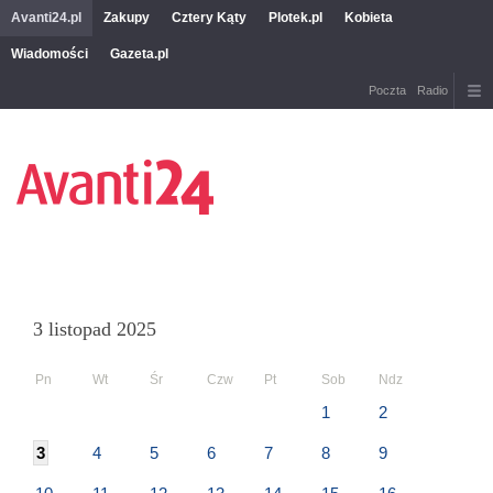
Avanti24.pl
Zakupy
Cztery Kąty
Plotek.pl
Kobieta
Wiadomości
Gazeta.pl
Poczta
Radio
3 listopad 2025
Pn
Wt
Śr
Czw
Pt
Sob
Ndz
1
2
3
4
5
6
7
8
9