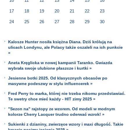
10
11
12
13
14
15
16
17
18
19
20
21
22
23
24
25
26
27
28
29
30
Kalosze Hunter nosiła księżna Diana. Dziś królują na
ulicach Londynu, ale Polacy także oszaleli na ich punkcie
»
Aneta Kręglicka w nowej kampanii Taranko. Gwiazda
wybrała swoje ulubione płaszcze i kurtki »
Jesienne botki 2025. Od klasycznych obcasów po
masywne podeszwy w stylu influencerek »
Fred Perry to marka, której nie trzeba nikomu przedstawiać.
Te swetry chce mieć każdy - HIT zimy 2025 »
"Sezon na" rajstopy ze wzorem. Od modeli w modnym
kolorze Cherry Lacquer trudno oderwać wzrok! »
Sukienki z dzianiny, zwierzęce wzory i maxi długość. Takie
kreacje nosimy jesienią 2025 »