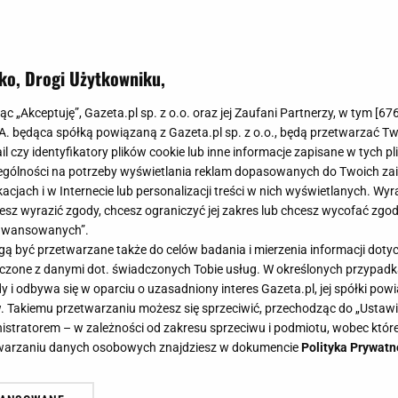
ko, Drogi Użytkowniku,
je malują się w odcieniach błękit
jąc „Akceptuję”, Gazeta.pl sp. z o.o. oraz jej Zaufani Partnerzy, w tym [
67
ze perełki z polskiej marki
.A. będąca spółką powiązaną z Gazeta.pl sp. z o.o., będą przetwarzać T
ail czy identyfikatory plików cookie lub inne informacje zapisane w tych p
gólności na potrzeby wyświetlania reklam dopasowanych do Twoich zain
acjach i w Internecie lub personalizacji treści w nich wyświetlanych. Wyr
cesz wyrazić zgody, chcesz ograniczyć jej zakres lub chcesz wycofać zgo
aawansowanych”.
ót błękitu w najpiękniejszych odsłonach. Odcienie nieb
 być przetwarzane także do celów badania i mierzenia informacji dot
eskiego dominują w polskich kolekcjach. Wybieramy naj
 łączone z danymi dot. świadczonych Tobie usług. W określonych przypad
i odbywa się w oparciu o uzasadniony interes Gazeta.pl, jej spółki powi
. Takiemu przetwarzaniu możesz się sprzeciwić, przechodząc do „Ust
nistratorem – w zależności od zakresu sprzeciwu i podmiotu, wobec które
etwarzaniu danych osobowych znajdziesz w dokumencie
Polityka Prywatn