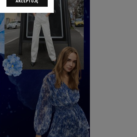
AKCEPTUJĘ
l sp. z o.o., jej
ić swoje preferencje
arzania danych poprzez
ych”. Zmiana ustawień
ach:
 celów identyfikacji.
omiar reklam i treści,