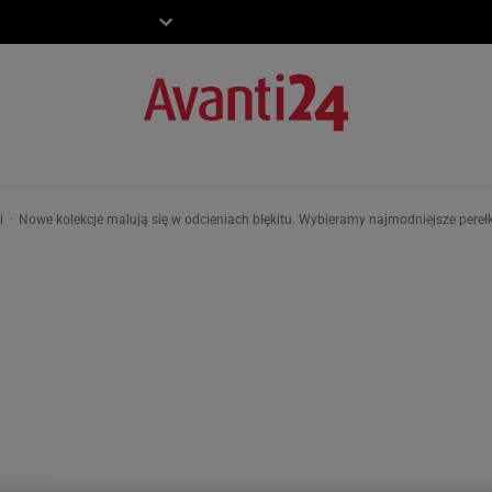
ZIECKO
MOTO
ki
Nowe kolekcje malują się w odcieniach błękitu. Wybieramy najmodniejsze perełki