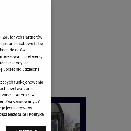
u. Wybieramy
6
] Zaufanych Partnerów
woje dane osobowe takie
likach do celów
teresowań i preferencji
ażenie zgody jest
dę uprzednio udzieloną
a, kobaltu i
yczących funkcjonowania
modniejsze perełki!
kach przetwarzanie
ązanej – Agora S.A. –
awień Zaawansowanych”
go jest kierowany.
ości Gazeta.pl
i
Polityka