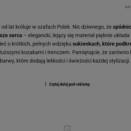
ry od lat króluje w szafach Polek. Nic dziwnego, że
spódnic
sze serca
– elegancki, lejący się materiał pięknie układa
ć o krótkich, pełnych wdzięku
sukienkach, które podkre
uższymi kozakami i trenczem. Pamiętajcie, że zarówno ko
 barwy, które dodają lekkości i świeżości każdej stylizacj