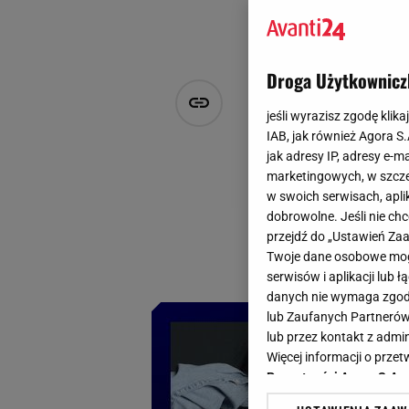
Droga Użytkownicz
Nowe kolekc
jeśli wyrazisz zgodę klika
najmodniejs
IAB, jak również Agora S
jak adresy IP, adresy e-m
marketingowych, w szcze
M P
w swoich serwisach, aplik
22 sierpnia 2024, 15:57
dobrowolne. Jeśli nie ch
przejdź do „Ustawień Z
Nowy sezon to powr
Twoje dane osobowe mogą
pastelowego niebi
serwisów i aplikacji lub
danych nie wymaga zgody 
lub Zaufanych Partnerów
lub przez kontakt z admi
Więcej informacji o prz
Prywatności Agora S.A.