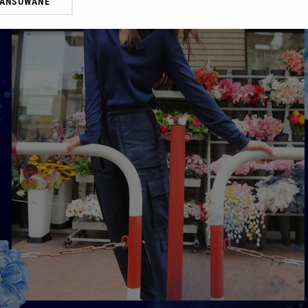
WANSOWANE
żasz też zgodę na zainstalowanie i przechowywanie plików cookie Gazeta.p
gora S.A. na Twoim urządzeniu końcowym. Możesz w każdej chwili zmien
 wywołując narzędzie do zarządzania twoimi preferencjami dot. przetw
ywatności ” w stopce serwisu i przechodząc do „Ustawień Zaawansowan
st także za pomocą ustawień przeglądarki.
rzy i Agora S.A. możemy przetwarzać dane osobowe w następujących cel
 geolokalizacyjnych. Aktywne skanowanie charakterystyki urządzenia do
 na urządzeniu lub dostęp do nich. Spersonalizowane reklamy i treści, p
zanie usług.
Lista Zaufanych Partnerów