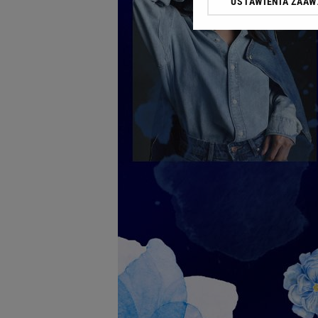
USTAWIENIA ZAA
Klikając „Akceptuję” wyra
Zaufanych Partnerów i A
dotyczące plików cookie,
odnośnik „Ustawienia pr
plików cookie możliwa je
My, nasi Zaufani Partne
Użycie dokładnych danych
Przechowywanie informacji
badnie odbiorców i uleps