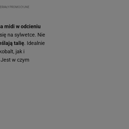
a midi w odcieniu
 się na sylwetce. Nie
ślają talię
. Idealnie
balt, jak i
i. Jest w czym