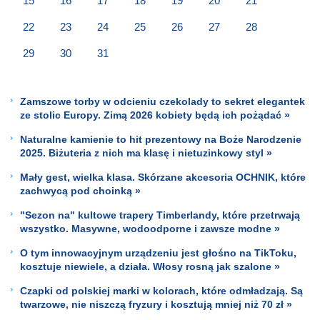
15
16
17
18
19
20
21
22
23
24
25
26
27
28
29
30
31
Zamszowe torby w odcieniu czekolady to sekret elegantek
ze stolic Europy. Zimą 2026 kobiety będą ich pożądać »
Naturalne kamienie to hit prezentowy na Boże Narodzenie
2025. Biżuteria z nich ma klasę i nietuzinkowy styl »
Mały gest, wielka klasa. Skórzane akcesoria OCHNIK, które
zachwycą pod choinką »
"Sezon na" kultowe trapery Timberlandy, które przetrwają
wszystko. Masywne, wodoodporne i zawsze modne »
O tym innowacyjnym urządzeniu jest głośno na TikToku,
kosztuje niewiele, a działa. Włosy rosną jak szalone »
Czapki od polskiej marki w kolorach, które odmładzają. Są
twarzowe, nie niszczą fryzury i kosztują mniej niż 70 zł »