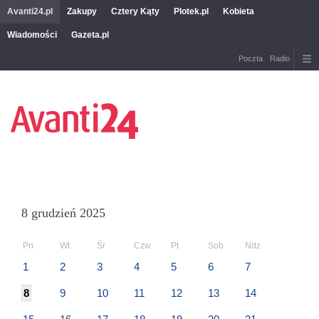
Avanti24.pl
Zakupy
Cztery Kąty
Plotek.pl
Kobieta
Wiadomości
Gazeta.pl
Poczta
Radio
8 grudzień 2025
Pn
Wt
Śr
Czw
Pt
Sob
Ndz
1
2
3
4
5
6
7
8
9
10
11
12
13
14