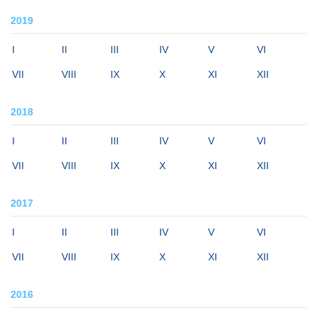
2019
I
II
III
IV
V
VI
VII
VIII
IX
X
XI
XII
2018
I
II
III
IV
V
VI
VII
VIII
IX
X
XI
XII
2017
I
II
III
IV
V
VI
VII
VIII
IX
X
XI
XII
2016