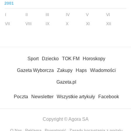
2001
I
II
III
IV
V
VI
VII
VIII
IX
X
XI
XII
Sport
Dziecko
TOK FM
Horoskopy
Gazeta Wyborcza
Zakupy
Haps
Wiadomości
Gazeta.pl
Poczta
Newsletter
Wszystkie artykuły
Facebook
Copyright © Agora SA
O Nas
Reklama
Prywatność
Zasady korzystania z portalu