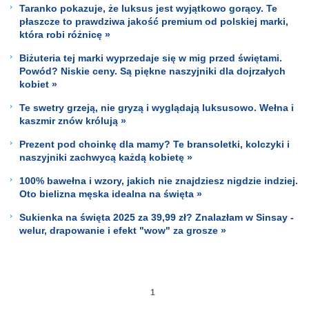
Taranko pokazuje, że luksus jest wyjątkowo gorący. Te
płaszcze to prawdziwa jakość premium od polskiej marki,
która robi różnicę »
Biżuteria tej marki wyprzedaje się w mig przed świętami.
Powód? Niskie ceny. Są piękne naszyjniki dla dojrzałych
kobiet »
Te swetry grzeją, nie gryzą i wyglądają luksusowo. Wełna i
kaszmir znów królują »
Prezent pod choinkę dla mamy? Te bransoletki, kolczyki i
naszyjniki zachwycą każdą kobietę »
100% bawełna i wzory, jakich nie znajdziesz nigdzie indziej.
Oto bielizna męska idealna na święta »
Sukienka na święta 2025 za 39,99 zł? Znalazłam w Sinsay -
welur, drapowanie i efekt "wow" za grosze »
1