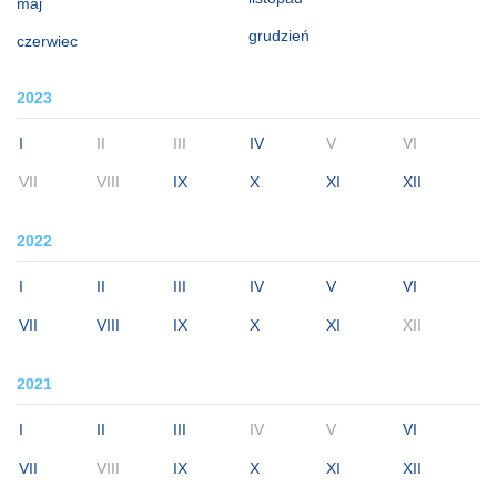
maj
grudzień
czerwiec
2023
I
II
III
IV
V
VI
VII
VIII
IX
X
XI
XII
2022
I
II
III
IV
V
VI
VII
VIII
IX
X
XI
XII
2021
I
II
III
IV
V
VI
VII
VIII
IX
X
XI
XII