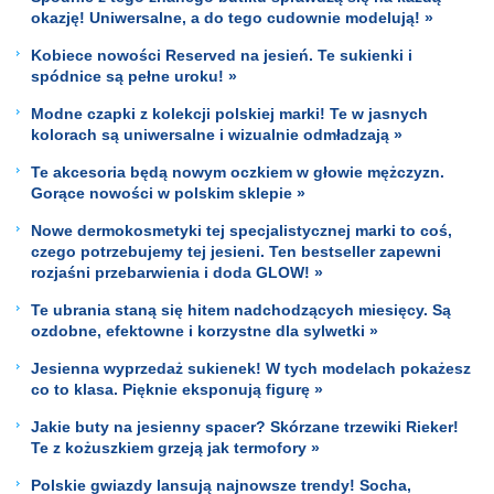
okazję! Uniwersalne, a do tego cudownie modelują! »
Kobiece nowości Reserved na jesień. Te sukienki i
spódnice są pełne uroku! »
Modne czapki z kolekcji polskiej marki! Te w jasnych
kolorach są uniwersalne i wizualnie odmładzają »
Te akcesoria będą nowym oczkiem w głowie mężczyzn.
Gorące nowości w polskim sklepie »
Nowe dermokosmetyki tej specjalistycznej marki to coś,
czego potrzebujemy tej jesieni. Ten bestseller zapewni
rozjaśni przebarwienia i doda GLOW! »
Te ubrania staną się hitem nadchodzących miesięcy. Są
ozdobne, efektowne i korzystne dla sylwetki »
Jesienna wyprzedaż sukienek! W tych modelach pokażesz
co to klasa. Pięknie eksponują figurę »
Jakie buty na jesienny spacer? Skórzane trzewiki Rieker!
Te z kożuszkiem grzeją jak termofory »
Polskie gwiazdy lansują najnowsze trendy! Socha,