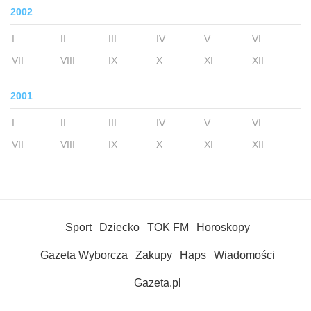
2002
I
II
III
IV
V
VI
VII
VIII
IX
X
XI
XII
2001
I
II
III
IV
V
VI
VII
VIII
IX
X
XI
XII
Sport
Dziecko
TOK FM
Horoskopy
Gazeta Wyborcza
Zakupy
Haps
Wiadomości
Gazeta.pl