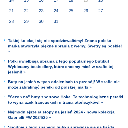
14
15
16
17
18
19
20
21
22
23
24
25
26
27
28
29
30
31
Takiej kolekcji się nie spodziewaliśmy! Znana polska
marka stworzyła piękne ubrania z wełny. Swetry są boskie!
»
Polki uwielbiają ubrania z tego popularnego butiku!
Wybieramy bestsellery, które chcemy mieć w szafie tej
jesieni! »
Buty na jesień w tych odcieniach to przebój! W szafie nie
może zabraknąć perełki od polskiej marki »
"Sezon na" buty sportowe Hoka. Te technologiczne perełki
to wynalazek francuskich ultramaratończyków! »
Najmodniejsze rajstopy na jesień 2024 - nowa kolekcja
Gabrielli FW 2024/25 »
Spodnie z tego znanego butiku sprawdzą się na każdą