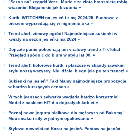
"Sezon na" zegarki Vezzi. Modele ze złotą bransoletą robią
wrażenie! Eleganckie jak biżuteria »
Kurtki WITTCHEN na jesień i zimę 2024/25. Puchowe z
pierzem wyprzedają się w mgnieniu oka »
Trend alert: zimowy ogród! Najmodniejsze sukienki w
kwiaty na sezon jesień-zima 2024 »
Dojrzałe panie pokochają ten viralowy trend z TikToka!
Przegląd spódnic do biura w stylu lat 90. »
Trend alert: kolorowe kurtki i płaszcze w skandynawskim
stylu noszą wszyscy. Nie idźcie, biegnijcie po ten trencz! »
Sukienki na jesień? Tak! Mamy najmodniejsze propozycje
w bardzo kuszących cenach »
W tych jeansach sylwetka wygląda bardzo korzystnie!
Model z paskiem HIT dla dojrzałych kobiet »
Poznaj nowe jogurty białkowe dla mężczyzn od Bakomy!
Moc smaku i siły w jednym opakowaniu »
Stylowe nowości od Kazar na jesień. Postaw na jakość i