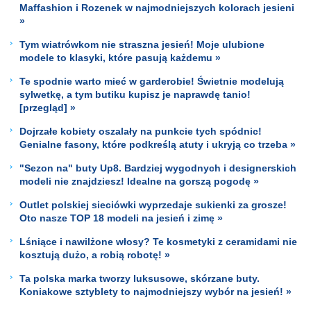
Maffashion i Rozenek w najmodniejszych kolorach jesieni
»
Tym wiatrówkom nie straszna jesień! Moje ulubione
modele to klasyki, które pasują każdemu »
Te spodnie warto mieć w garderobie! Świetnie modelują
sylwetkę, a tym butiku kupisz je naprawdę tanio!
[przegląd] »
Dojrzałe kobiety oszalały na punkcie tych spódnic!
Genialne fasony, które podkreślą atuty i ukryją co trzeba »
"Sezon na" buty Up8. Bardziej wygodnych i designerskich
modeli nie znajdziesz! Idealne na gorszą pogodę »
Outlet polskiej sieciówki wyprzedaje sukienki za grosze!
Oto nasze TOP 18 modeli na jesień i zimę »
Lśniące i nawilżone włosy? Te kosmetyki z ceramidami nie
kosztują dużo, a robią robotę! »
Ta polska marka tworzy luksusowe, skórzane buty.
Koniakowe sztyblety to najmodniejszy wybór na jesień! »