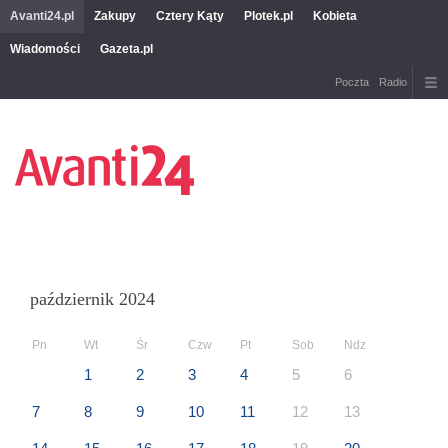
Avanti24.pl
Zakupy
Cztery Kąty
Plotek.pl
Kobieta
Wiadomości
Gazeta.pl
Poczta
Radio
październik 2024
Pn
Wt
Śr
Czw
Pt
Sob
Ndz
1
2
3
4
5
6
7
8
9
10
11
12
13