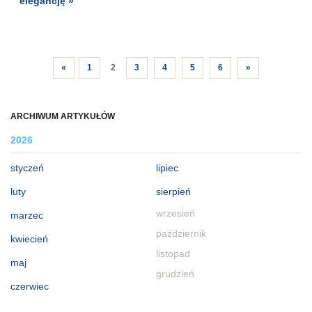
elegancję »
«
1
2
3
4
5
6
»
ARCHIWUM ARTYKUŁÓW
2026
styczeń
lipiec
luty
sierpień
wrzesień
marzec
październik
kwiecień
listopad
maj
grudzień
czerwiec