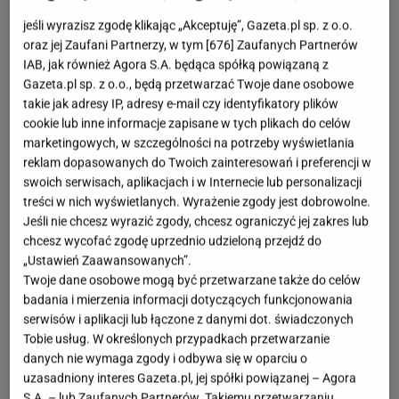
jeśli wyrazisz zgodę klikając „Akceptuję”, Gazeta.pl sp. z o.o.
Sukienki na jesień w kuszących cenach
oraz jej Zaufani Partnerzy, w tym [
676
] Zaufanych Partnerów
IAB, jak również Agora S.A. będąca spółką powiązaną z
Gazeta.pl sp. z o.o., będą przetwarzać Twoje dane osobowe
takie jak adresy IP, adresy e-mail czy identyfikatory plików
cookie lub inne informacje zapisane w tych plikach do celów
marketingowych, w szczególności na potrzeby wyświetlania
reklam dopasowanych do Twoich zainteresowań i preferencji w
swoich serwisach, aplikacjach i w Internecie lub personalizacji
treści w nich wyświetlanych. Wyrażenie zgody jest dobrowolne.
Jeśli nie chcesz wyrazić zgody, chcesz ograniczyć jej zakres lub
chcesz wycofać zgodę uprzednio udzieloną przejdź do
„Ustawień Zaawansowanych”.
Twoje dane osobowe mogą być przetwarzane także do celów
badania i mierzenia informacji dotyczących funkcjonowania
serwisów i aplikacji lub łączone z danymi dot. świadczonych
Tobie usług. W określonych przypadkach przetwarzanie
danych nie wymaga zgody i odbywa się w oparciu o
uzasadniony interes Gazeta.pl, jej spółki powiązanej – Agora
S.A. – lub Zaufanych Partnerów. Takiemu przetwarzaniu