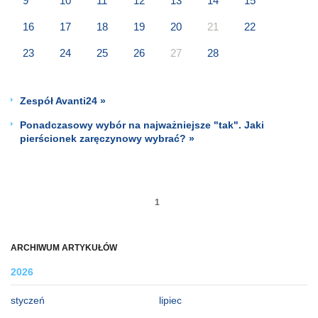
9
10
11
12
13
14
15
16
17
18
19
20
21
22
23
24
25
26
27
28
Zespół Avanti24 »
Ponadczasowy wybór na najważniejsze "tak". Jaki
pierścionek zaręczynowy wybrać? »
1
ARCHIWUM ARTYKUŁÓW
2026
styczeń
lipiec