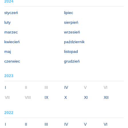
2024
styczeń
lipiec
luty
sierpień
marzec
wrzesień
kwiecień
październik
maj
listopad
czerwiec
grudzień
2023
I
II
III
IV
V
VI
VII
VIII
IX
X
XI
XII
2022
I
II
III
IV
V
VI