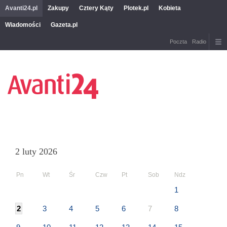
Avanti24.pl
Zakupy
Cztery Kąty
Plotek.pl
Kobieta
Wiadomości
Gazeta.pl
Poczta
Radio
2 luty 2026
Pn
Wt
Śr
Czw
Pt
Sob
Ndz
1
2
3
4
5
6
7
8