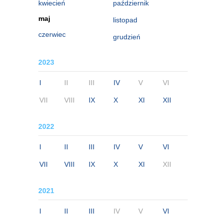
kwiecień
październik
maj
listopad
czerwiec
grudzień
2023
I
II
III
IV
V
VI
VII
VIII
IX
X
XI
XII
2022
I
II
III
IV
V
VI
VII
VIII
IX
X
XI
XII
2021
I
II
III
IV
V
VI