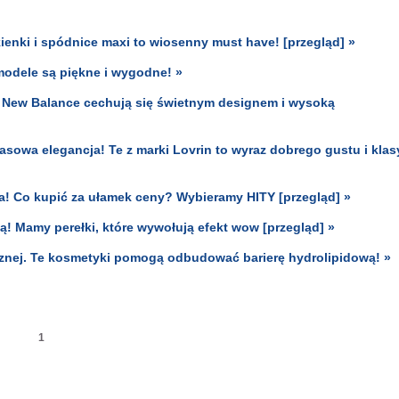
ienki i spódnice maxi to wiosenny must have! [przegląd] »
modele są piękne i wygodne! »
 New Balance cechują się świetnym designem i wysoką
zasowa elegancja! Te z marki Lovrin to wyraz dobrego gustu i klas
! Co kupić za ułamek ceny? Wybieramy HITY [przegląd] »
ą! Mamy perełki, które wywołują efekt wow [przegląd] »
cznej. Te kosmetyki pomogą odbudować barierę hydrolipidową! »
1