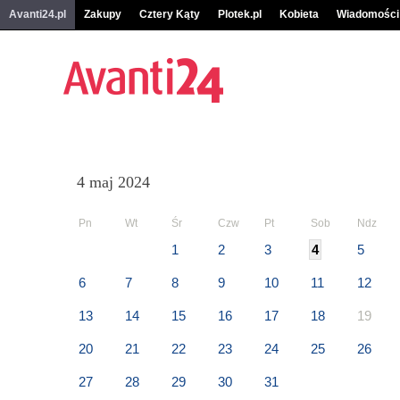
Avanti24.pl
Zakupy
Cztery Kąty
Plotek.pl
Kobieta
Wiadomości
4 maj 2024
Pn
Wt
Śr
Czw
Pt
Sob
Ndz
1
2
3
4
5
6
7
8
9
10
11
12
13
14
15
16
17
18
19
20
21
22
23
24
25
26
27
28
29
30
31