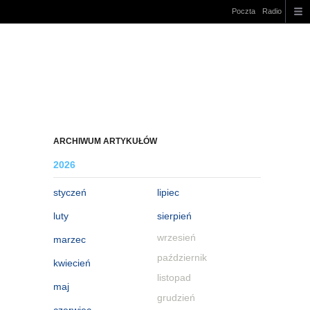
Poczta
Radio
ARCHIWUM ARTYKUŁÓW
2026
styczeń
lipiec
luty
sierpień
wrzesień
marzec
październik
kwiecień
listopad
maj
grudzień
czerwiec