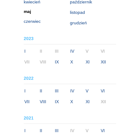
kwiecień
październik
maj
listopad
czerwiec
grudzień
2023
I
II
III
IV
V
VI
VII
VIII
IX
X
XI
XII
2022
I
II
III
IV
V
VI
VII
VIII
IX
X
XI
XII
2021
I
II
III
IV
V
VI