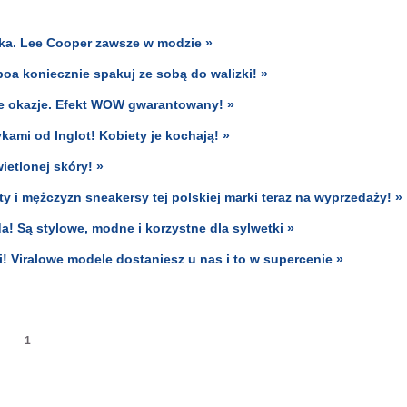
yka. Lee Cooper zawsze w modzie »
oa koniecznie spakuj ze sobą do walizki! »
owe okazje. Efekt WOW gwarantowany! »
ami od Inglot! Kobiety je kochają! »
ietlonej skóry! »
ety i mężczyzn sneakersy tej polskiej marki teraz na wyprzedaży! »
! Są stylowe, modne i korzystne dla sylwetki »
i! Viralowe modele dostaniesz u nas i to w supercenie »
1