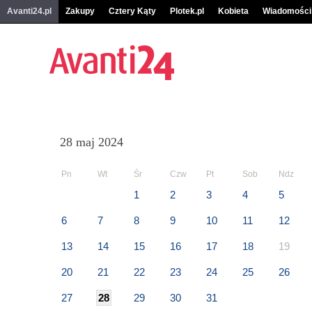
Avanti24.pl
Zakupy
Cztery Kąty
Plotek.pl
Kobieta
Wiadomości
28 maj 2024
Pn
Wt
Śr
Czw
Pt
Sob
Ndz
1
2
3
4
5
6
7
8
9
10
11
12
13
14
15
16
17
18
19
20
21
22
23
24
25
26
27
28
29
30
31