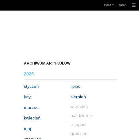
Poczta
Radio
ARCHIWUM ARTYKUŁÓW
2026
styczeń
lipiec
luty
sierpień
wrzesień
marzec
październik
kwiecień
listopad
maj
grudzień
czerwiec