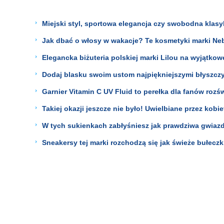
Miejski styl, sportowa elegancja czy swobodna klas
Jak dbać o włosy w wakacje? Te kosmetyki marki Neb
Elegancka biżuteria polskiej marki Lilou na wyjątk
Dodaj blasku swoim ustom najpiękniejszymi błyszczyk
Garnier Vitamin C UV Fluid to perełka dla fanów rozśw
Takiej okazji jeszcze nie było! Uwielbiane przez kobi
W tych sukienkach zabłyśniesz jak prawdziwa gwiazda
Sneakersy tej marki rozchodzą się jak świeże bułeczk