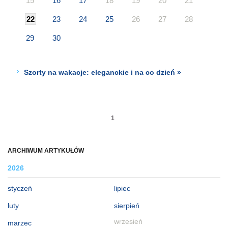
15
16
17
18
19
20
21
22
23
24
25
26
27
28
29
30
Szorty na wakacje: eleganckie i na co dzień »
1
ARCHIWUM ARTYKUŁÓW
2026
styczeń
lipiec
luty
sierpień
wrzesień
marzec