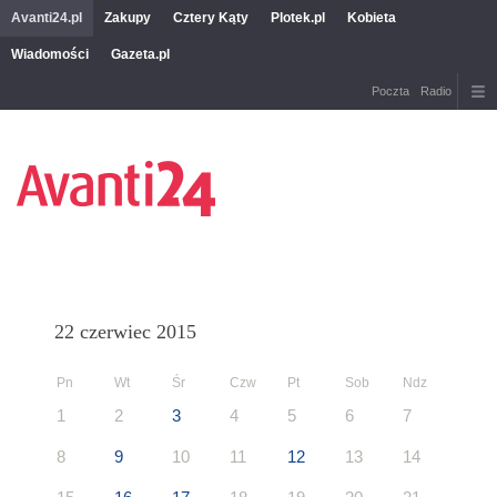
Avanti24.pl
Zakupy
Cztery Kąty
Plotek.pl
Kobieta
Wiadomości
Gazeta.pl
Poczta
Radio
22 czerwiec 2015
Pn
Wt
Śr
Czw
Pt
Sob
Ndz
1
2
3
4
5
6
7
8
9
10
11
12
13
14