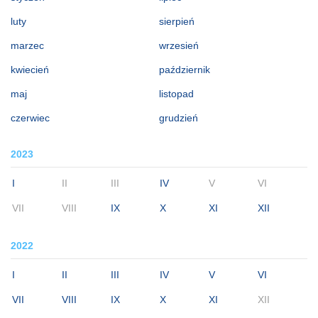
luty
sierpień
marzec
wrzesień
kwiecień
październik
maj
listopad
czerwiec
grudzień
2023
I
II
III
IV
V
VI
VII
VIII
IX
X
XI
XII
2022
I
II
III
IV
V
VI
VII
VIII
IX
X
XI
XII