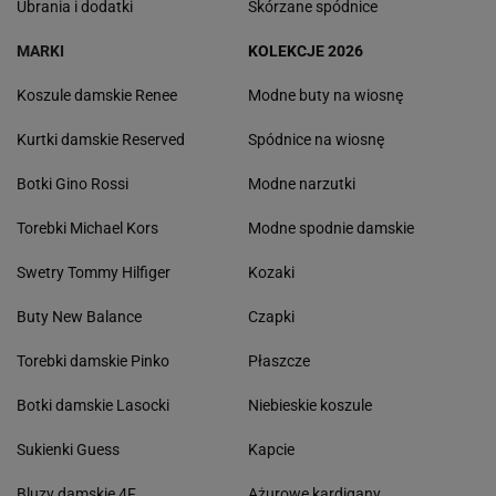
Ubrania i dodatki
Skórzane spódnice
MARKI
KOLEKCJE 2026
Koszule damskie Renee
Modne buty na wiosnę
Kurtki damskie Reserved
Spódnice na wiosnę
Botki Gino Rossi
Modne narzutki
Torebki Michael Kors
Modne spodnie damskie
Swetry Tommy Hilfiger
Kozaki
Buty New Balance
Czapki
Torebki damskie Pinko
Płaszcze
Botki damskie Lasocki
Niebieskie koszule
Sukienki Guess
Kapcie
Bluzy damskie 4F
Ażurowe kardigany