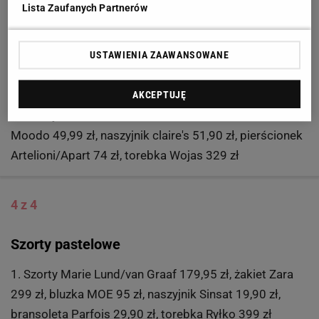
Lista Zaufanych Partnerów
2.Szorty Inga Buczyńska/Mustache.pl 190 zł, top Sisley
139 zł, bransoletki Venis 310 zł, torebka CCC 79,99 zł,
USTAWIENIA ZAAWANSOWANE
buty Wojas 299 zł
AKCEPTUJĘ
3. Szorty Zara 149 zł, żakiet RAAU 450 zł, koszula
Moodo 49,99 zł, naszyjnik claire's 51,90 zł, pierścionek
Artelioni/Apart 74 zł, torebka Wojas 329 zł
4 z 4
Szorty pastelowe
1. Szorty Marie Lund/van Graaf 179,95 zł, żakiet Zara
299 zł, bluzka MOE 95 zł, naszyjnik Sinsat 19,90 zł,
bransoleta Parfois 29,90 zł, torebka Ryłko 399 zł