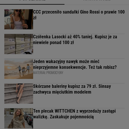
CCC przeceniło sandałki Gino Rossi o prawie 100
zł
Czółenka Lasocki aż 40% taniej. Kupisz je za
niewiele ponad 100 zł
Jeden wakacyjny nawyk może mieć
nieprzyjemne konsekwencje. Też tak robisz?
MATERIAŁ PROMOCYJNY
Skórzane baleriny kupisz za 79 zł. Sinsay
zachwyca mięciutkim modelem
Ten plecak WITTCHEN z wyprzedaży zastąpi
walizkę. Zaskakuje pojemnością