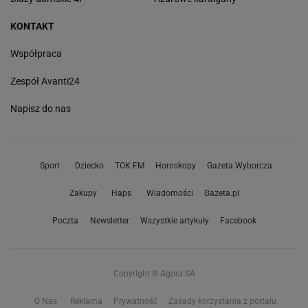
KONTAKT
Współpraca
Zespół Avanti24
Napisz do nas
Sport
Dziecko
TOK FM
Horoskopy
Gazeta Wyborcza
Zakupy
Haps
Wiadomości
Gazeta.pl
Poczta
Newsletter
Wszystkie artykuły
Facebook
Copyright © Agora SA
O Nas
Reklama
Prywatność
Zasady korzystania z portalu