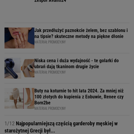
Zespół Avanti24
Jak przedłużyć paznokcie żelem, bez szablonu i
na tipsie? skuteczne metody na piękne dłonie
MATERIAŁ PROMOCYJNY
Niska cena i duża wydajność - te golarki do
ubrań dają tkaninom drugie życie
MATERIAŁ PROMOCYJNY
Buty na koturnie to hit lata 2024. Za mniej niż
100 złotych do kupienia z Eobuwie, Renee czy
Born2be
MATERIAŁ PROMOCYJNY
1/12
Najpopularniejszą częścią garderoby męskiej w
starożytnej Grecji był...