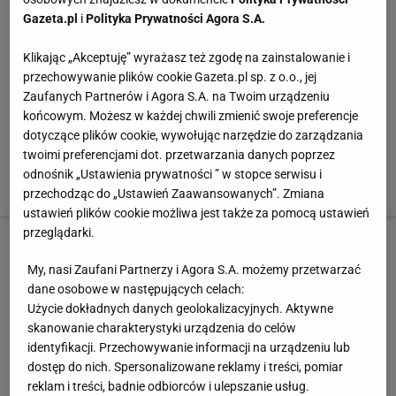
Gazeta.pl
i
Polityka Prywatności Agora S.A.
2. Szorty Medicine, 149,90 zł, bluzka EVC DSGN 215 zł,
Klikając „Akceptuję” wyrażasz też zgodę na zainstalowanie i
zegarek Nixon/Yes 499 zł, kolczyki House of Mima 32
przechowywanie plików cookie Gazeta.pl sp. z o.o., jej
zł, buty New Look 149,90 zł
Zaufanych Partnerów i Agora S.A. na Twoim urządzeniu
końcowym. Możesz w każdej chwili zmienić swoje preferencje
dotyczące plików cookie, wywołując narzędzie do zarządzania
3. Szorty MOE 99 zł, bluza Cristinaeffe 1510 zł, okulary
twoimi preferencjami dot. przetwarzania danych poprzez
Solano 260 zł, naszyjnik Kiki Mikado 195 zł, buty
odnośnik „Ustawienia prywatności ” w stopce serwisu i
Conhpol 529 zł
przechodząc do „Ustawień Zaawansowanych”. Zmiana
ustawień plików cookie możliwa jest także za pomocą ustawień
przeglądarki.
3 z 4
My, nasi Zaufani Partnerzy i Agora S.A. możemy przetwarzać
dane osobowe w następujących celach:
Szorty jak z lat 60.
Użycie dokładnych danych geolokalizacyjnych. Aktywne
skanowanie charakterystyki urządzenia do celów
1.Szorty H&M 139,90 zł, koszula Makalu 189 zł,
identyfikacji. Przechowywanie informacji na urządzeniu lub
naszyjnik House of Mima 99 zł, torebka Parfois 69,90
dostęp do nich. Spersonalizowane reklamy i treści, pomiar
zł, buty Venezia 359 zł
reklam i treści, badnie odbiorców i ulepszanie usług.