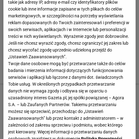
takie jak adresy IP, adresy e-mail czy identyfikatory plików
cookie lub inne informacje zapisane w tych plikach do celów
marketingowych, w szczególności na potrzeby wyświetlania
reklam dopasowanych do Twoich zainteresowań i preferencji w
swoich serwisach, aplikacjach i w Internecie lub personalizacji
treści w nich wyświetlanych. Wyrażenie zgody jest dobrowolne.
Modstrom Szorty
Modstrom Szorty
Jeśli nie chcesz wyrazić zgody, chcesz ograniczyć jej zakres lub
Vila Szorty 14027182
chcesz wycofać zgodę uprzednio udzieloną przejdź do
Berry
Berry
„Ustawień Zaawansowanych”.
Sprawdź ceny ?
Sprawdź ceny ?
Sprawdź ceny ?
Twoje dane osobowe mogą być przetwarzane także do celów
badania i mierzenia informacji dotyczących funkcjonowania
źródło:
Okazje.info
serwisów i aplikacji lub łączone z danymi dot. świadczonych
Tobie usług. W określonych przypadkach przetwarzanie
danych nie wymaga zgody i odbywa się w oparciu o
2 z 4
uzasadniony interes Gazeta.pl, jej spółki powiązanej – Agora
S.A. – lub Zaufanych Partnerów. Takiemu przetwarzaniu
możesz się sprzeciwić, przechodząc do „Ustawień
Szorty w kwiaty
Zaawansowanych” lub przez kontakt z administratorem – w
zależności od zakresu sprzeciwu i podmiotu, wobec którego
1. Szorty Midori, 89 zł, bluza EVC DSGN 195 zł,
jest kierowany. Więcej informacji o przetwarzaniu danych
słuchawki New Look 89,99 zł, torebka F&F 69 zł
osobowych znajdziesz w dokumencie
Polityka Prywatności