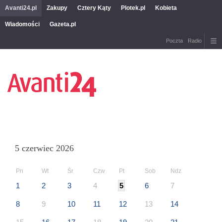
Avanti24.pl
Zakupy
Cztery Kąty
Plotek.pl
Kobieta
Wiadomości
Gazeta.pl
Poczta
Radio
5 czerwiec 2026
Pn
Wt
Śr
Czw
Pt
Sob
Ndz
1
2
3
4
5
6
7
8
9
10
11
12
13
14