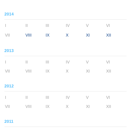
2014
I
II
III
IV
V
VI
VII
VIII
IX
X
XI
XII
2013
I
II
III
IV
V
VI
VII
VIII
IX
X
XI
XII
2012
I
II
III
IV
V
VI
VII
VIII
IX
X
XI
XII
2011