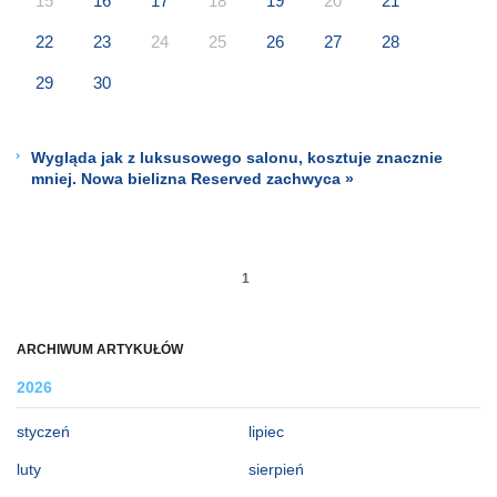
15
16
17
18
19
20
21
22
23
24
25
26
27
28
29
30
Wygląda jak z luksusowego salonu, kosztuje znacznie
mniej. Nowa bielizna Reserved zachwyca »
1
ARCHIWUM ARTYKUŁÓW
2026
styczeń
lipiec
luty
sierpień