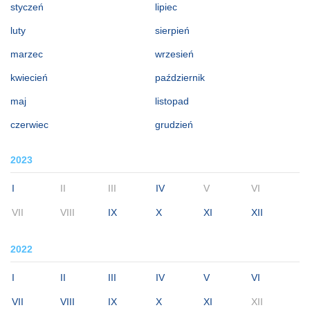
styczeń
lipiec
luty
sierpień
marzec
wrzesień
kwiecień
październik
maj
listopad
czerwiec
grudzień
2023
I
II
III
IV
V
VI
VII
VIII
IX
X
XI
XII
2022
I
II
III
IV
V
VI
VII
VIII
IX
X
XI
XII