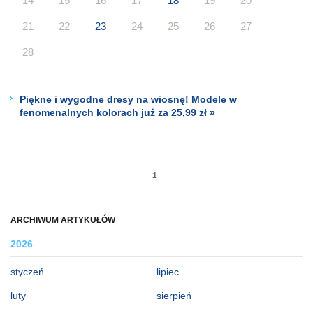
14
15
16
17
18
19
20
21
22
23
24
25
26
27
28
Piękne i wygodne dresy na wiosnę! Modele w
fenomenalnych kolorach już za 25,99 zł »
1
ARCHIWUM ARTYKUŁÓW
2026
styczeń
lipiec
luty
sierpień