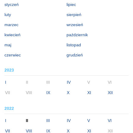
styczeń
lipiec
luty
sierpień
marzec
wrzesień
kwiecień
październik
maj
listopad
czerwiec
grudzień
2023
I
II
III
IV
V
VI
VII
VIII
IX
X
XI
XII
2022
I
II
III
IV
V
VI
VII
VIII
IX
X
XI
XII