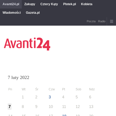
Avanti24.pl
Zakupy
Cztery Kąty
Plotek.pl
Kobieta
Wiadomości
Gazeta.pl
Poczta
Radio
7 luty 2022
Pn
Wt
Śr
Czw
Pt
Sob
Ndz
1
2
3
4
5
6
7
8
9
10
11
12
13