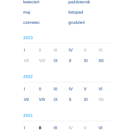
kwiecień
październik
maj
listopad
czerwiec
grudzień
2023
I
II
III
IV
V
VI
VII
VIII
IX
X
XI
XII
2022
I
II
III
IV
V
VI
VII
VIII
IX
X
XI
XII
2021
I
II
III
IV
V
VI