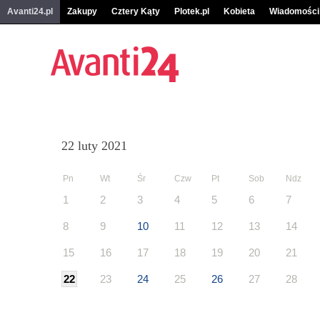
Avanti24.pl
Zakupy
Cztery Kąty
Plotek.pl
Kobieta
Wiadomości
22 luty 2021
Pn
Wt
Śr
Czw
Pt
Sob
Ndz
1
2
3
4
5
6
7
8
9
10
11
12
13
14
15
16
17
18
19
20
21
22
23
24
25
26
27
28