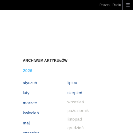
Poczta
Radio
ARCHIWUM ARTYKUŁÓW
2026
styczeń
lipiec
luty
sierpień
wrzesień
marzec
październik
kwiecień
listopad
maj
grudzień
czerwiec