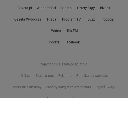
Gazeta.pl
Wiadomości
Sport.pl
Cztery Kąty
Biznes
Gazeta Wyborcza
Praca
Program TV
Buzz
Pogoda
Wideo
Tok.FM
Poczta
Facebook
Copyright © Gazeta.pl sp. z o.o.
O Nas
Staże u nas
Reklama
Polityka prywatności
Wszystkie artykuły
Zasady korzystania z portalu
Zgłoś uwagi
Ustawienia prywatności
Właściciel niniejszego serwisu nie wyraża zgody na zwielokrotnianie ani inne
korzystanie z utworów rozpowszechnionych w tym serwisie, w celu
eksploracji tekstów i danych. Więcej informacji w