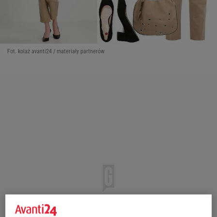
Fot. kolaż avanti24 / materiały partnerów