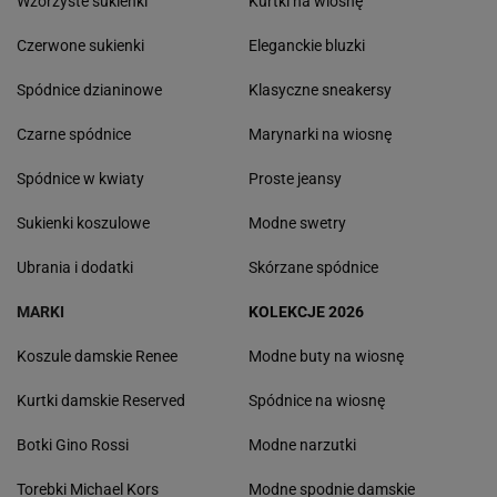
Wzorzyste sukienki
Kurtki na wiosnę
Czerwone sukienki
Eleganckie bluzki
Spódnice dzianinowe
Klasyczne sneakersy
Czarne spódnice
Marynarki na wiosnę
Spódnice w kwiaty
Proste jeansy
Sukienki koszulowe
Modne swetry
Ubrania i dodatki
Skórzane spódnice
MARKI
KOLEKCJE 2026
Koszule damskie Renee
Modne buty na wiosnę
Kurtki damskie Reserved
Spódnice na wiosnę
Botki Gino Rossi
Modne narzutki
Torebki Michael Kors
Modne spodnie damskie