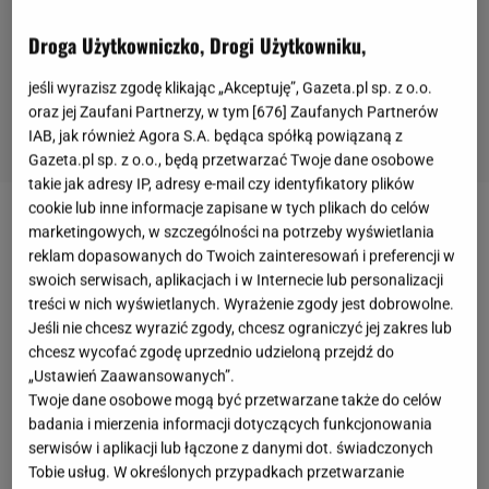
Droga Użytkowniczko, Drogi Użytkowniku,
jeśli wyrazisz zgodę klikając „Akceptuję”, Gazeta.pl sp. z o.o.
oraz jej Zaufani Partnerzy, w tym [
676
] Zaufanych Partnerów
IAB, jak również Agora S.A. będąca spółką powiązaną z
Gazeta.pl sp. z o.o., będą przetwarzać Twoje dane osobowe
takie jak adresy IP, adresy e-mail czy identyfikatory plików
cookie lub inne informacje zapisane w tych plikach do celów
Książki, zeszyty, strój na wf oraz biała koszula - bez
marketingowych, w szczególności na potrzeby wyświetlania
reklam dopasowanych do Twoich zainteresowań i preferencji w
tych elementów nie wyobrażamy sobie pierwszych
swoich serwisach, aplikacjach i w Internecie lub personalizacji
dni w roku szkolnym. Emocje związane z
treści w nich wyświetlanych. Wyrażenie zgody jest dobrowolne.
rozpoczęciem roku udzielają się również rodzicom
Jeśli nie chcesz wyrazić zgody, chcesz ograniczyć jej zakres lub
chcesz wycofać zgodę uprzednio udzieloną przejdź do
pociech wkraczających w kolejny etap edukacji.
„Ustawień Zaawansowanych”.
Wiele mam zadaje sobie pytanie, w co ubrać się w
Twoje dane osobowe mogą być przetwarzane także do celów
tym szczególnym dniu? Zobacz, jak prosto i z
badania i mierzenia informacji dotyczących funkcjonowania
serwisów i aplikacji lub łączone z danymi dot. świadczonych
pomysłem wykorzystać elementy garderoby,
Tobie usług. W określonych przypadkach przetwarzanie
tworząc elegancką stylizację na rozpoczęcie roku