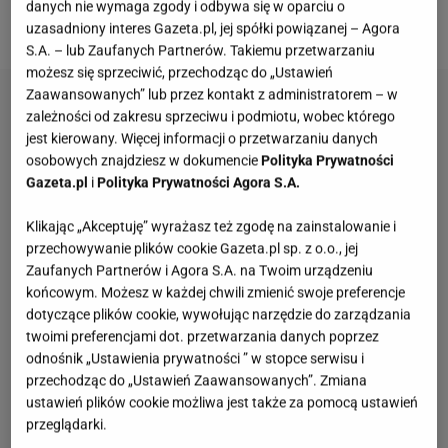
danych nie wymaga zgody i odbywa się w oparciu o
szkolnego.
uzasadniony interes Gazeta.pl, jej spółki powiązanej – Agora
S.A. – lub Zaufanych Partnerów. Takiemu przetwarzaniu
możesz się sprzeciwić, przechodząc do „Ustawień
Zaawansowanych” lub przez kontakt z administratorem – w
zależności od zakresu sprzeciwu i podmiotu, wobec którego
jest kierowany. Więcej informacji o przetwarzaniu danych
osobowych znajdziesz w dokumencie
Polityka Prywatności
Gazeta.pl
i
Polityka Prywatności Agora S.A.
Klikając „Akceptuję” wyrażasz też zgodę na zainstalowanie i
przechowywanie plików cookie Gazeta.pl sp. z o.o., jej
Zaufanych Partnerów i Agora S.A. na Twoim urządzeniu
końcowym. Możesz w każdej chwili zmienić swoje preferencje
dotyczące plików cookie, wywołując narzędzie do zarządzania
twoimi preferencjami dot. przetwarzania danych poprzez
odnośnik „Ustawienia prywatności ” w stopce serwisu i
przechodząc do „Ustawień Zaawansowanych”. Zmiana
ustawień plików cookie możliwa jest także za pomocą ustawień
przeglądarki.