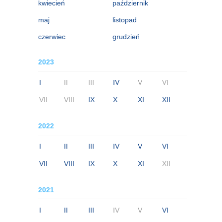
kwiecień
październik
maj
listopad
czerwiec
grudzień
2023
I
II
III
IV
V
VI
VII
VIII
IX
X
XI
XII
2022
I
II
III
IV
V
VI
VII
VIII
IX
X
XI
XII
2021
I
II
III
IV
V
VI