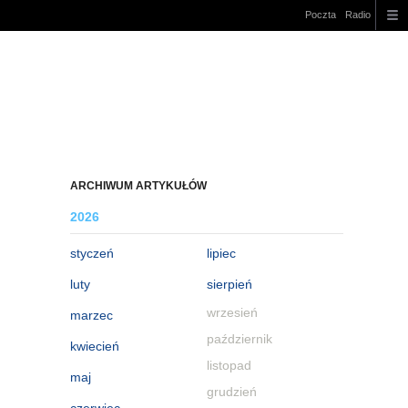
Poczta
Radio
ARCHIWUM ARTYKUŁÓW
2026
styczeń
lipiec
luty
sierpień
wrzesień
marzec
październik
kwiecień
listopad
maj
grudzień
czerwiec