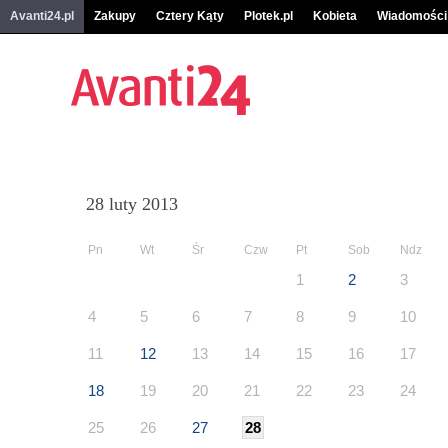
Avanti24.pl
Zakupy
Cztery Kąty
Plotek.pl
Kobieta
Wiadomości
28 luty 2013
Pn
Wt
Śr
Czw
Pt
Sob
Ndz
1
2
3
4
5
6
7
8
9
10
11
12
13
14
15
16
17
18
19
20
21
22
23
24
25
26
27
28